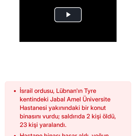
İsrail ordusu, Lübnan'ın Tyre
kentindeki Jabal Amel Üniversite
Hastanesi yakınındaki bir konut
binasını vurdu; saldırıda 2 kişi öldü,
23 kişi yaralandı.
Hastane binası hasar aldı, yoğun