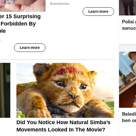
Polis
sonuc
Beledi
ben o