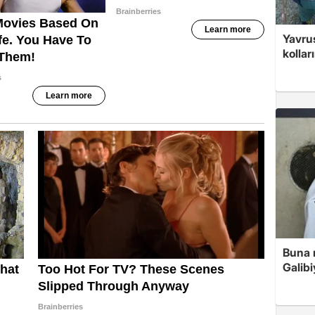
Yavrus
kolları
Buna r
Galibi