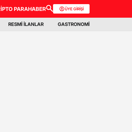
İPTO PARA
HABER
ÜYE GİRİŞİ
RESMİ İLANLAR
GASTRONOMİ