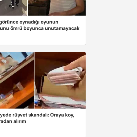
i görünce oynadığı oyunun
unu ömrü boyunca unutamayacak
yede rüşvet skandalı: Oraya koy,
radan alırım