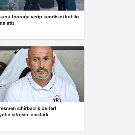
unu toprağa verip kendisini katilin
na attı
esmen sihirbazlık derler!
yetin şifresini açıkladı