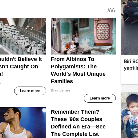
Biri 9
yaptıl