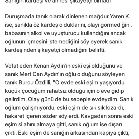
Sanığın kardeşi ve annesi şikayetçi olmadı
Duruşmada tanık olarak dinlenen mağdur Yaren K.
ise, sanıkla öz kardeş olduklarını, olayı görmediğini,
babasının alkol ve uyuşturucu kullandığını ancak
oğlunun içmesini istemediğini söyleyerek sanık
kardeşinden şikayetçi olmadığını belirtti.
Vefat eden Kenan Aydın'ın eski eşi olduğunu ve
sanık Mert Can Aydın'ın oğlu olduğunu söyleyen
tanık Burcu Özdilli, "O evde eski eşim yaşıyordu,
küçük çocuğum rahatsız olduğu için o eve gidip
gelirdim. Olay günü de bu sebeple evdeydim. Sanık
oğlum çalışmıyordu, eski eşim de sık sık kızardı,
hakaret içeren sözler söylerdi. Kavgadan sonra eski
eşim silahını almaya gitti, sanık oğlum ise dışarı
çıktı. Eski eşim de sanığın arkasından kapıya çıktı,