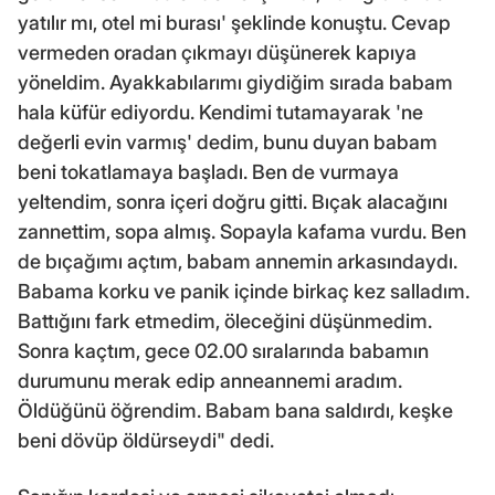
yatılır mı, otel mi burası' şeklinde konuştu. Cevap
vermeden oradan çıkmayı düşünerek kapıya
yöneldim. Ayakkabılarımı giydiğim sırada babam
hala küfür ediyordu. Kendimi tutamayarak 'ne
değerli evin varmış' dedim, bunu duyan babam
beni tokatlamaya başladı. Ben de vurmaya
yeltendim, sonra içeri doğru gitti. Bıçak alacağını
zannettim, sopa almış. Sopayla kafama vurdu. Ben
de bıçağımı açtım, babam annemin arkasındaydı.
Babama korku ve panik içinde birkaç kez salladım.
Battığını fark etmedim, öleceğini düşünmedim.
Sonra kaçtım, gece 02.00 sıralarında babamın
durumunu merak edip anneannemi aradım.
Öldüğünü öğrendim. Babam bana saldırdı, keşke
beni dövüp öldürseydi" dedi.