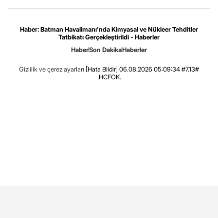
Haber: Batman Havalimanı'nda Kimyasal ve Nükleer Tehditler
Tatbikatı Gerçekleştirildi - Haberler
Haber
Son Dakika
Haberler
Gizlilik ve çerez ayarları
[Hata Bildir]
06.08.2026 05:09:34 #7.13#
.HCFOK.