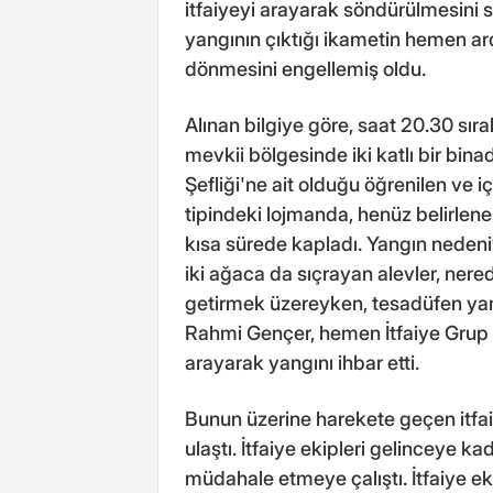
itfaiyeyi arayarak söndürülmesini 
yangının çıktığı ikametin hemen a
dönmesini engellemiş oldu.
Alınan bilgiye göre, saat 20.30 sır
mevkii bölgesinde iki katlı bir bin
Şefliği'ne ait olduğu öğrenilen ve i
tipindeki lojmanda, henüz belirlen
kısa sürede kapladı. Yangın neden
iki ağaca da sıçrayan alevler, ner
getirmek üzereyken, tesadüfen yan
Rahmi Gençer, hemen İtfaiye Grup 
arayarak yangını ihbar etti.
Bunun üzerine harekete geçen itfai
ulaştı. İtfaiye ekipleri gelinceye 
müdahale etmeye çalıştı. İtfaiye ek