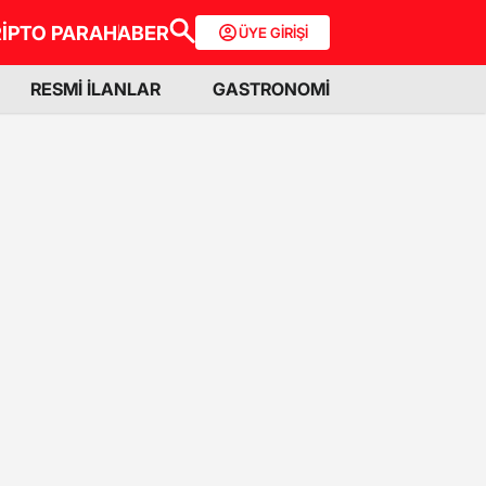
İPTO PARA
HABER
ÜYE GİRİŞİ
RESMİ İLANLAR
GASTRONOMİ