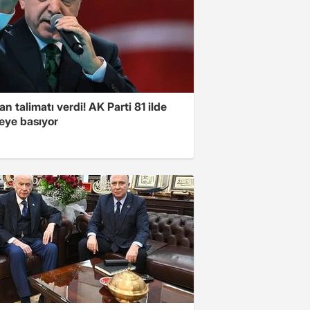
n talimatı verdi! AK Parti 81 ilde
ye basıyor