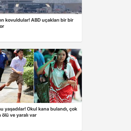
 kovuldular! ABD uçakları bir bir
yor
u yaşadılar! Okul kana bulandı, çok
 ölü ve yaralı var