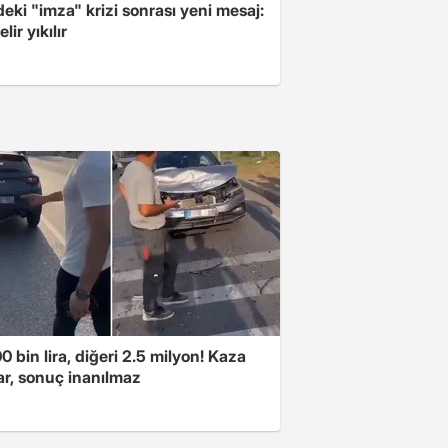
ki "imza" krizi sonrası yeni mesaj:
lir yıkılır
00 bin lira, diğeri 2.5 milyon! Kaza
ar, sonuç inanılmaz