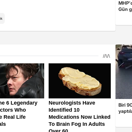
MHP'de
Gün ge
ık
Biri 9
yaptıl