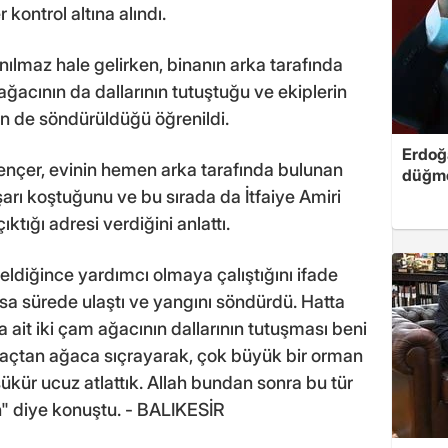
 kontrol altına alındı.
anılmaz hale gelirken, binanın arka tarafında
ağacının da dallarının tutuştuğu ve ekiplerin
n de söndürüldüğü öğrenildi.
Erdoğa
nçer, evinin hemen arka tarafında bulunan
düğme
arı koştuğunu ve bu sırada da İtfaiye Amiri
ktığı adresi verdiğini anlattı.
geldiğince yardımcı olmaya çalıştığını ifade
ısa sürede ulaştı ve yangını söndürdü. Hatta
 ait iki çam ağacının dallarının tutuşması beni
ağaçtan ağaca sıçrayarak, çok büyük bir orman
şükür ucuz atlattık. Allah bundan sonra bu tür
" diye konuştu. - BALIKESİR