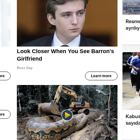
Resmen
ayrılı
Kabus
sayıda