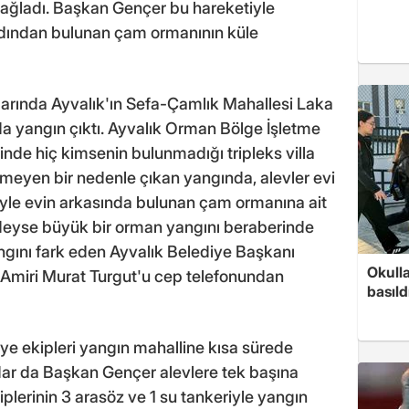
sağladı. Başkan Gençer bu hareketiyle
rdından bulunan çam ormanının küle
alarında Ayvalık'ın Sefa-Çamlık Mahallesi Laka
ada yangın çıktı. Ayvalık Orman Bölge İşletme
çinde hiç kimsenin bulunmadığı tripleks villa
emeyen bir nedenle çıkan yangında, alevler evi
iyle evin arkasında bulunan çam ormanına ait
edeyse büyük bir orman yangını beraberinde
gını fark eden Ayvalık Belediye Başkanı
Okull
Amiri Murat Turgut'u cep telefonundan
basıld
ye ekipleri yangın mahalline kısa sürede
kadar da Başkan Gençer alevlere tek başına
iplerinin 3 arasöz ve 1 su tankeriyle yangın