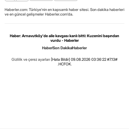
Haberler.com: Türkiye’nin en kapsamlı haber sitesi. Son dakika haberleri
ve en güncel gelişmeler Haberler.com’da.
Haber: Arnavutköy'de aile kavgası kanlı bitti: Kuzenini başından
vurdu - Haberler
Haber
Son Dakika
Haberler
Gizlilik ve çerez ayarları
[Hata Bildir]
09.08.2026 03:36:22 #7.13#
.HCFOK.