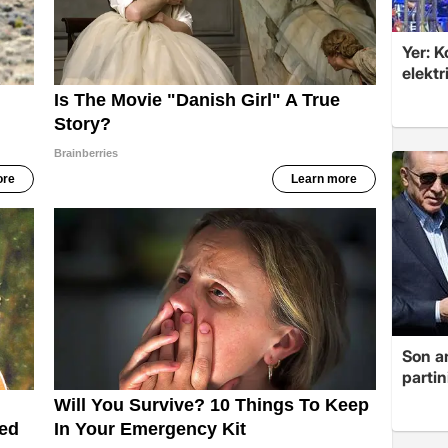
Yer: 
elektr
Son a
partin