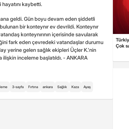
i hayatını kaybetti.
ana geldi. Gün boyu devam eden şiddetli
bulunan bir konteynır ev devrildi. Konteynır
 vatandaş konteynırının içerisinde savularak
Türki
diğini fark eden çevredeki vatandaşlar durumu
Çok sa
Olay yerine gelen sağlık ekipleri Üçler K.'nin
ya ilişkin inceleme başlatıldı. - ANKARA
eleme
3-sayfa
Fırtına
ankara
Sağlık
Kaza
Ayaş