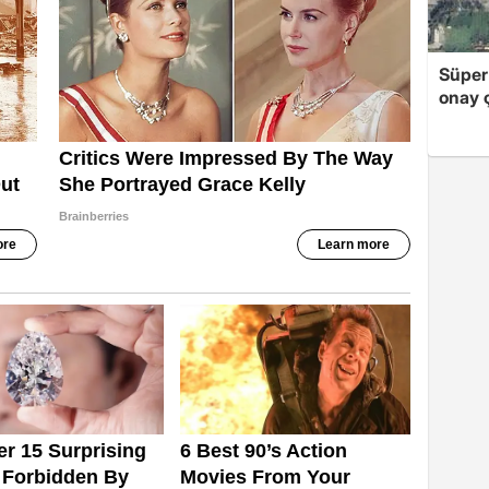
Süper
onay ç