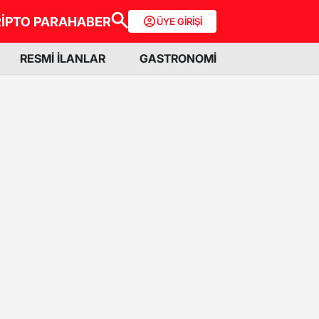
İPTO PARA
HABER
ÜYE GİRİŞİ
RESMİ İLANLAR
GASTRONOMİ