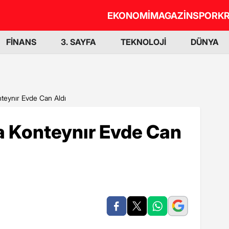
EKONOMİ
MAGAZİN
SPOR
KR
FİNANS
3. SAYFA
TEKNOLOJİ
DÜNYA
nteynır Evde Can Aldı
a Konteynır Evde Can