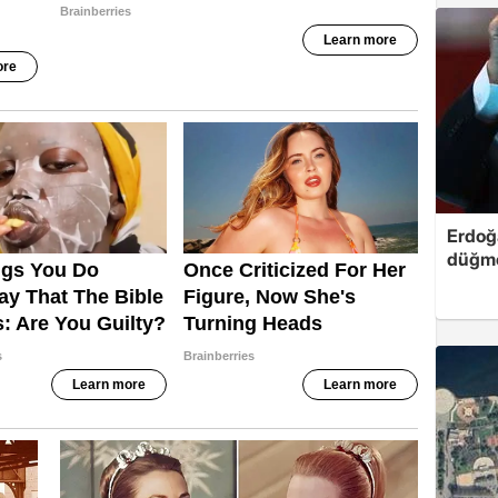
Erdoğa
düğme