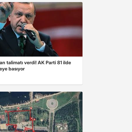
n talimatı verdi! AK Parti 81 ilde
ye basıyor