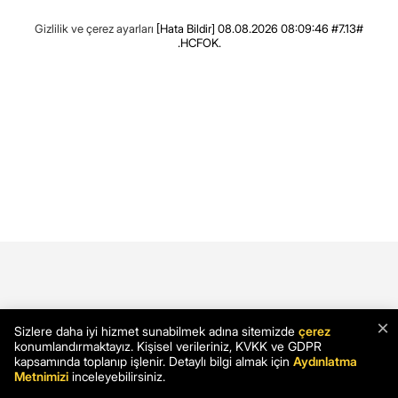
Gizlilik ve çerez ayarları
[Hata Bildir]
08.08.2026 08:09:46 #7.13#
.HCFOK.
×
Sizlere daha iyi hizmet sunabilmek adına sitemizde
çerez
konumlandırmaktayız. Kişisel verileriniz, KVKK ve GDPR
kapsamında toplanıp işlenir. Detaylı bilgi almak için
Aydınlatma
Metnimizi
inceleyebilirsiniz.