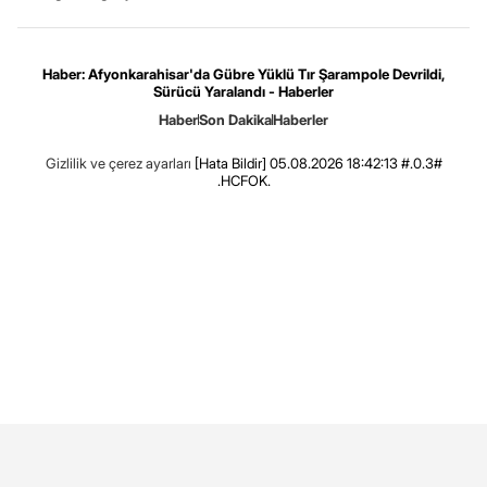
Haber: Afyonkarahisar'da Gübre Yüklü Tır Şarampole Devrildi,
Sürücü Yaralandı - Haberler
Haber
Son Dakika
Haberler
Gizlilik ve çerez ayarları
[Hata Bildir]
05.08.2026 18:42:13 #.0.3#
.HCFOK.