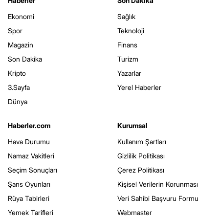
Haberler
Son Dakika
Ekonomi
Sağlık
Spor
Teknoloji
Magazin
Finans
Son Dakika
Turizm
Kripto
Yazarlar
3.Sayfa
Yerel Haberler
Dünya
Haberler.com
Kurumsal
Hava Durumu
Kullanım Şartları
Namaz Vakitleri
Gizlilik Politikası
Seçim Sonuçları
Çerez Politikası
Şans Oyunları
Kişisel Verilerin Korunması
Rüya Tabirleri
Veri Sahibi Başvuru Formu
Yemek Tarifleri
Webmaster