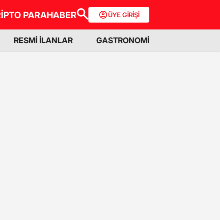
İPTO PARA
HABER
ÜYE GİRİŞİ
RESMİ İLANLAR
GASTRONOMİ