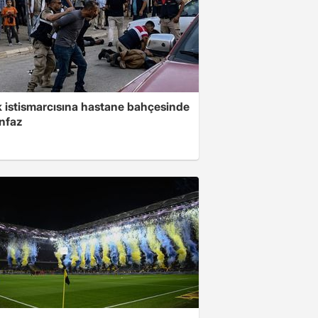
 istismarcısına hastane bahçesinde
infaz