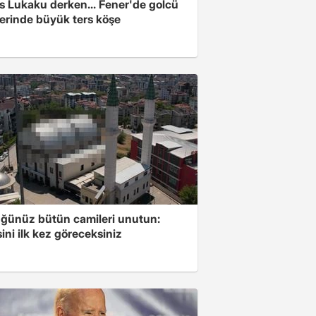
s Lukaku derken... Fener'de golcü
ferinde büyük ters köşe
ğünüz bütün camileri unutun:
ini ilk kez göreceksiniz