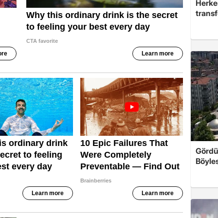
Herke
trans
Gördü
Böyles