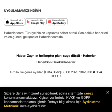
UYGULAMAMIZI İNDİRİN
Haberler.com: Türkiye’nin en kapsamlı haber sitesi. Son dakika haberleri
ve en güncel gelişmeler Haberler.com’da.
Haber: Zayn'ın helikopter planı suya düştü - Haberler
Haber
Son Dakika
Haberler
Gizlilik ve çerez ayarları
[Hata Bildir]
08.08.2026 20:20:38 #.0.2#
.HCFOK.
×
Sizlere daha iyi hizmet sunabilmek adına sitemizde
çerez
konumlandırmaktayız. Kişisel verileriniz, KVKK ve GDPR
kapsamında toplanıp işlenir. Detaylı bilgi almak için
Aydınlatma
Metnimizi
inceleyebilirsiniz.