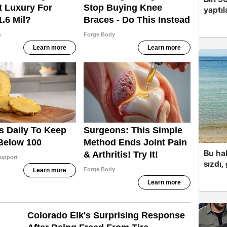
yaptıl
Bu hal
sızdı,