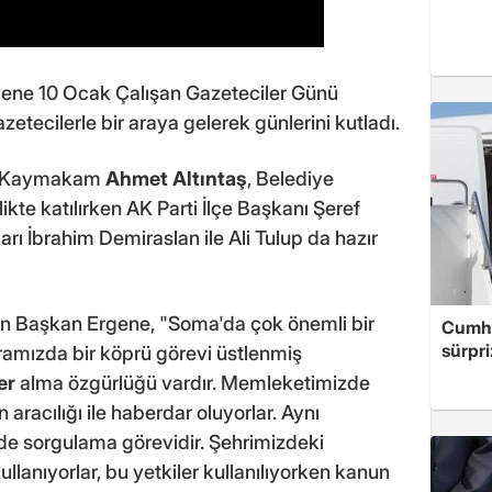
ene 10 Ocak Çalışan Gazeteciler Günü
tecilerle bir araya gelerek günlerini kutladı.
a Kaymakam
Ahmet Altıntaş
, Belediye
ikte katılırken AK Parti İlçe Başkanı Şeref
ı İbrahim Demiraslan ile Ali Tulup da hazır
an Başkan Ergene, "Soma'da çok önemli bir
Cumhu
sürpri
ramızda bir köprü görevi üstlenmiş
er
alma özgürlüğü vardır. Memleketimizde
 aracılığı ile haberdar oluyorlar. Aynı
de sorgulama görevidir. Şehrimizdeki
kullanıyorlar, bu yetkiler kullanılıyorken kanun