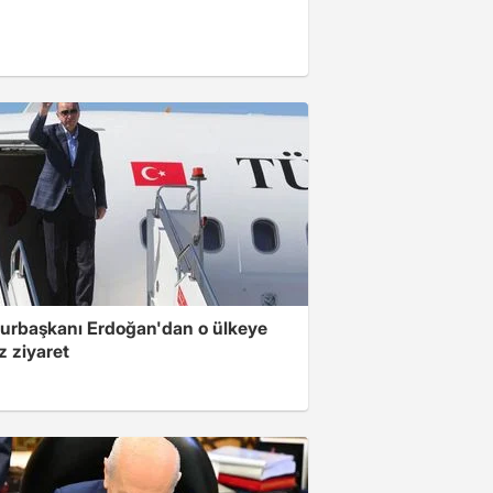
rbaşkanı Erdoğan'dan o ülkeye
z ziyaret