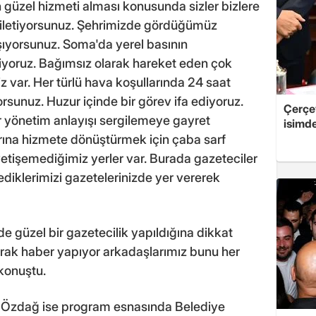
güzel hizmeti alması konusunda sizler bizlere
ını iletiyorsunuz. Şehrimizde gördüğümüz
taşıyorsunuz. Soma'da yerel basının
ediyoruz. Bağımsız olarak hareket eden çok
iz var. Her türlü hava koşullarında 24 saat
rsunuz. Huzur içinde bir görev ifa ediyoruz.
Çerçe
bir yönetim anlayışı sergilemeye gayret
isimd
arına hizmete dönüştürmek için çaba sarf
 yetişemediğimiz yerler var. Burada gazeteciler
ediklerimizi gazetelerinizde yer vererek
 güzel bir gazetecilik yapıldığına dikkat
arak haber yapıyor arkadaşlarımız bunu her
konuştu.
uk Özdağ ise program esnasında Belediye