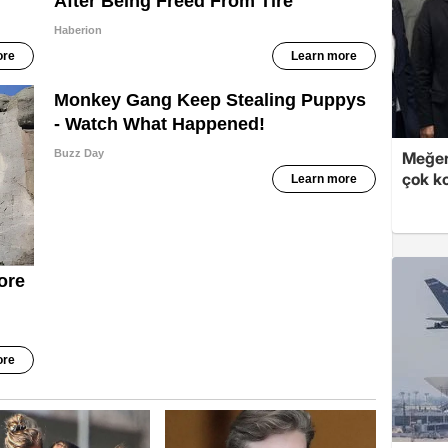
Meğer
çok k