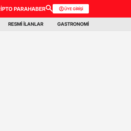
İPTO PARA
HABER
ÜYE GİRİŞİ
RESMİ İLANLAR
GASTRONOMİ