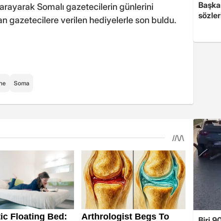
Başkan
arayarak Somalı gazetecilerin günlerini
sözler
n gazetecilere verilen hediyelerle son buldu.
ne
Soma
Biri 9