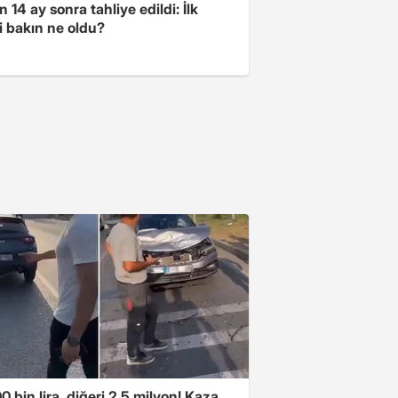
 14 ay sonra tahliye edildi: İlk
i bakın ne oldu?
00 bin lira, diğeri 2.5 milyon! Kaza