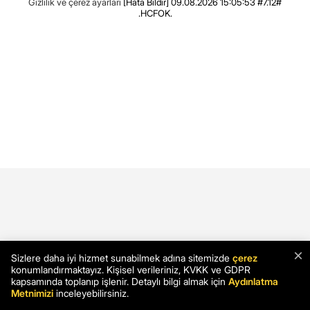
Gizlilik ve çerez ayarları
[Hata Bildir]
09.08.2026 15:05:53 #7.12#
.HCFOK.
×
Sizlere daha iyi hizmet sunabilmek adına sitemizde
çerez
konumlandırmaktayız. Kişisel verileriniz, KVKK ve GDPR
kapsamında toplanıp işlenir. Detaylı bilgi almak için
Aydınlatma
Metnimizi
inceleyebilirsiniz.