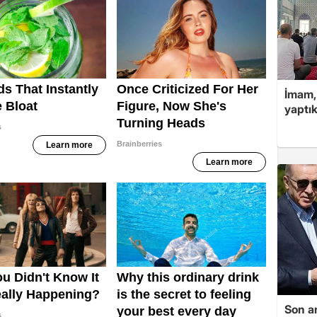
İmam,
yaptık
Son a