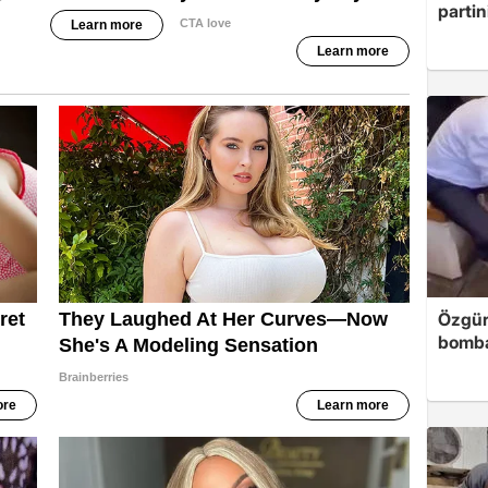
partin
Özgür
bomb