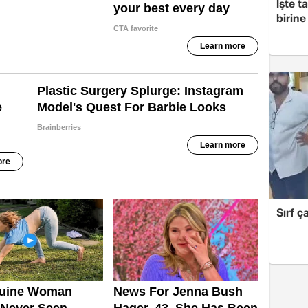
İşte t
birine 
Sırf ç