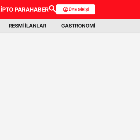
İPTO PARA
HABER
ÜYE GİRİŞİ
RESMİ İLANLAR
GASTRONOMİ