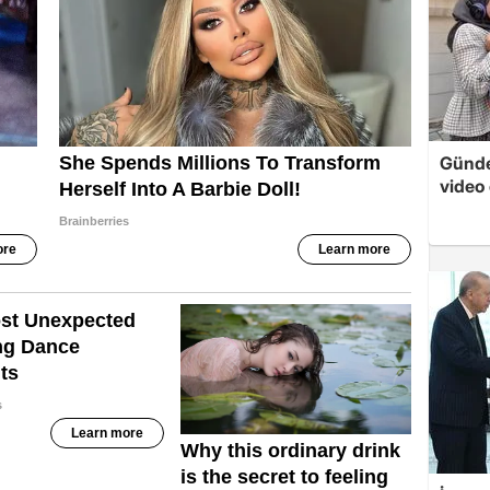
Günde
video 