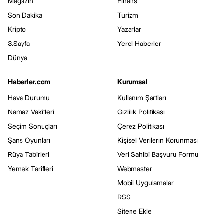
Magazin
Finans
Son Dakika
Turizm
Kripto
Yazarlar
3.Sayfa
Yerel Haberler
Dünya
Haberler.com
Kurumsal
Hava Durumu
Kullanım Şartları
Namaz Vakitleri
Gizlilik Politikası
Seçim Sonuçları
Çerez Politikası
Şans Oyunları
Kişisel Verilerin Korunması
Rüya Tabirleri
Veri Sahibi Başvuru Formu
Yemek Tarifleri
Webmaster
Mobil Uygulamalar
RSS
Sitene Ekle