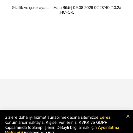
Gizlilik ve çerez ayarları
[Hata Bildir]
09.08.2026 02:28:40 #.0.2#
.HCFOK.
×
Sizlere daha iyi hizmet sunabilmek adına sitemizde
çerez
konumlandırmaktayız. Kişisel verileriniz, KVKK ve GDPR
kapsamında toplanıp işlenir. Detaylı bilgi almak için
Aydınlatma
Metnimizi
inceleyebilirsiniz.