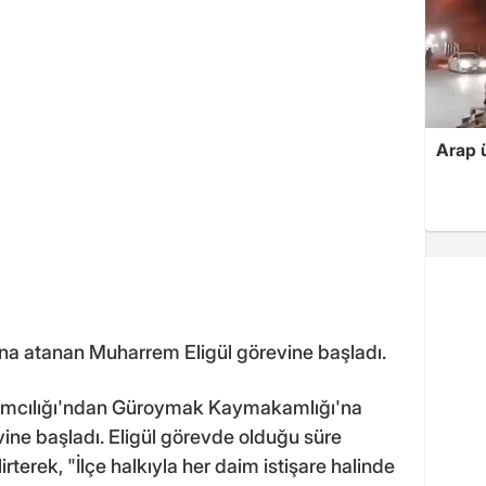
Arap ü
a atanan Muharrem Eligül görevine başladı.
dımcılığı'ndan Güroymak Kaymakamlığı'na
ine başladı. Eligül görevde olduğu süre
lirterek, "İlçe halkıyla her daim istişare halinde