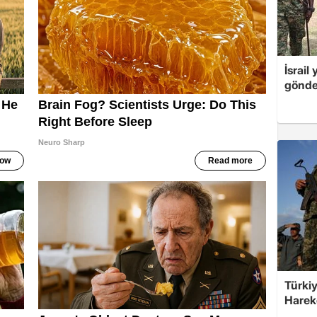
İsrail
gönde
Türkiy
Harek