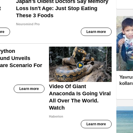
Yavrus
kolları