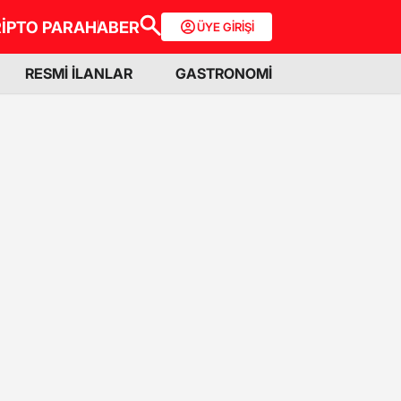
İPTO PARA
HABER
ÜYE GİRİŞİ
RESMİ İLANLAR
GASTRONOMİ