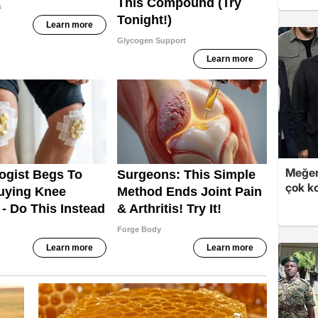
Meğer
çok k