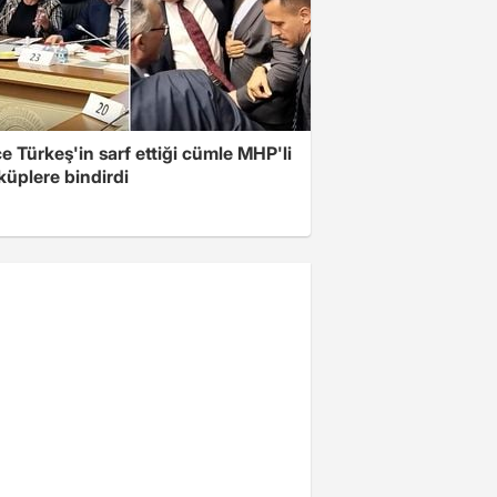
 Türkeş'in sarf ettiği cümle MHP'li
 küplere bindirdi