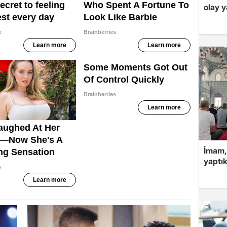
olay 
İmam,
yaptık