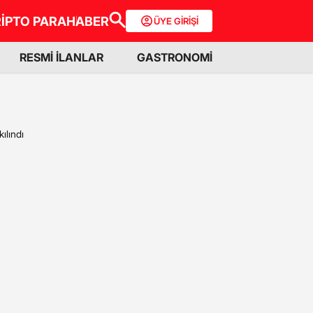
İPTO PARA
HABER
ÜYE GİRİŞİ
RESMİ İLANLAR
GASTRONOMİ
ılındı