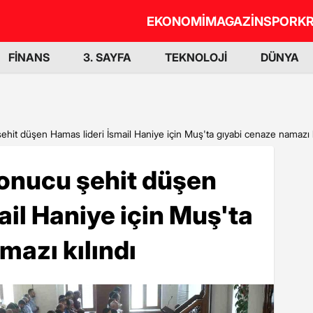
EKONOMİ
MAGAZİN
SPOR
KR
FİNANS
3. SAYFA
TEKNOLOJİ
DÜNYA
şehit düşen Hamas lideri İsmail Haniye için Muş'ta gıyabi cenaze namazı k
sonucu şehit düşen
ail Haniye için Muş'ta
mazı kılındı