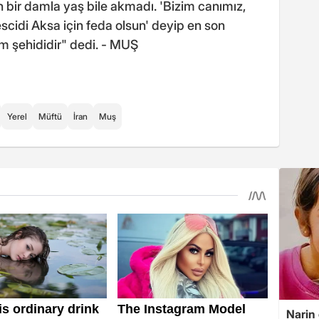
 bir damla yaş bile akmadı. 'Bizim canımız,
scidi Aksa için feda olsun' deyip en son
am şehididir" dedi. - MUŞ
Yerel
Müftü
İran
Muş
Narin