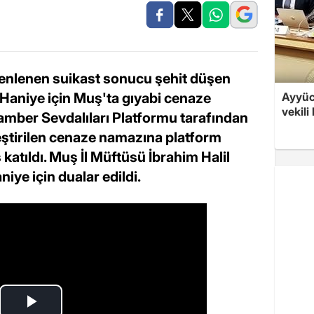
zenlenen suikast sonucu şehit düşen
 Haniye için Muş'ta gıyabi cenaze
Ayyüce
vekili
mber Sevdalıları Platformu tarafından
ştirilen cenaze namazına platform
katıldı. Muş İl Müftüsü İbrahim Halil
iye için dualar edildi.