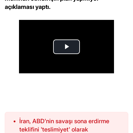
açıklaması yaptı.
İran, ABD'nin savaşı sona erdirme
teklifini 'teslimiyet' olarak