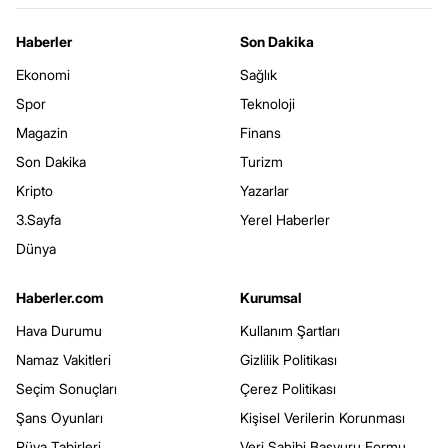
Haberler
Son Dakika
Ekonomi
Sağlık
Spor
Teknoloji
Magazin
Finans
Son Dakika
Turizm
Kripto
Yazarlar
3.Sayfa
Yerel Haberler
Dünya
Haberler.com
Kurumsal
Hava Durumu
Kullanım Şartları
Namaz Vakitleri
Gizlilik Politikası
Seçim Sonuçları
Çerez Politikası
Şans Oyunları
Kişisel Verilerin Korunması
Rüya Tabirleri
Veri Sahibi Başvuru Formu