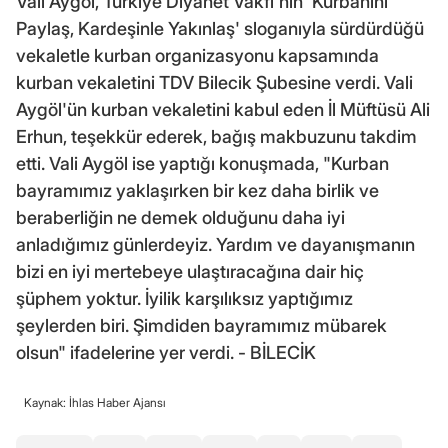
Vali Aygöl, Türkiye Diyanet Vakfı'nın 'Kurbanını
Paylaş, Kardeşinle Yakınlaş' sloganıyla sürdürdüğü
vekaletle kurban organizasyonu kapsamında
kurban vekaletini TDV Bilecik Şubesine verdi. Vali
Aygöl'ün kurban vekaletini kabul eden İl Müftüsü Ali
Erhun, teşekkür ederek, bağış makbuzunu takdim
etti. Vali Aygöl ise yaptığı konuşmada, "Kurban
bayramımız yaklaşırken bir kez daha birlik ve
beraberliğin ne demek olduğunu daha iyi
anladığımız günlerdeyiz. Yardım ve dayanışmanın
bizi en iyi mertebeye ulaştıracağına dair hiç
şüphem yoktur. İyilik karşılıksız yaptığımız
şeylerden biri. Şimdiden bayramımız mübarek
olsun" ifadelerine yer verdi. - BİLECİK
Kaynak: İhlas Haber Ajansı