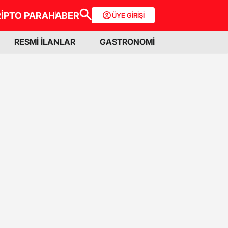
İPTO PARA
HABER
ÜYE GİRİŞİ
RESMİ İLANLAR
GASTRONOMİ