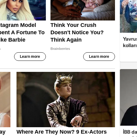
Yavrus
kolları
İBB d