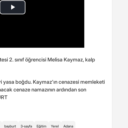
esi 2. sınıf öğrencisi Melisa Kaymaz, kalp
eyi yasa boğdu. Kaymaz'ın cenazesi memleketi
ınacak cenaze namazının ardından son
URT
bayburt
3-sayfa
Eğitim
Yerel
Adana