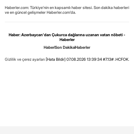
Haberler.com: Türkiye’nin en kapsamlı haber sitesi. Son dakika haberleri
ve en güncel gelişmeler Haberler.com’da.
Haber: Azerbaycan'dan Çukurca dağlarına uzanan vatan nöbeti -
Haberler
Haber
Son Dakika
Haberler
Gizlilik ve çerez ayarları
[Hata Bildir]
07.08.2026 13:39:34 #7.13# .HCFOK.