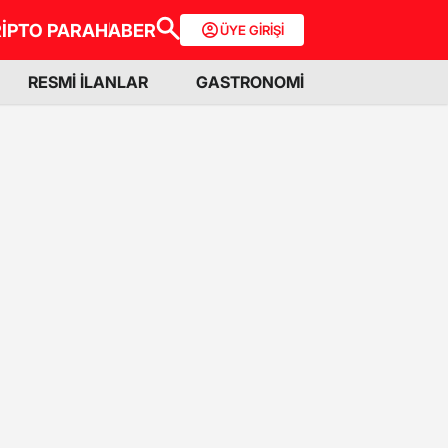
İPTO PARA
HABER
ÜYE GİRİŞİ
RESMİ İLANLAR
GASTRONOMİ