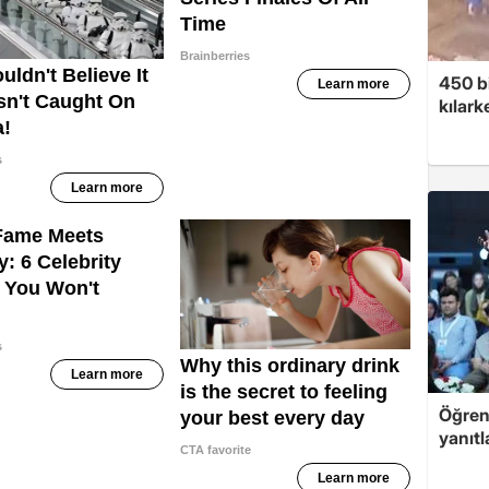
450 bi
kılar
Öğren
yanıtl