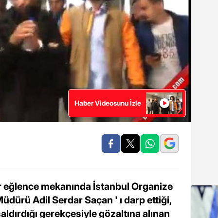
Haber Videosunu İzle
 bir eğlence mekanında İstanbul Organize
dürü Adil Serdar Saçan ' ı darp ettiği,
saldırdığı gerekçesiyle gözaltına alınan