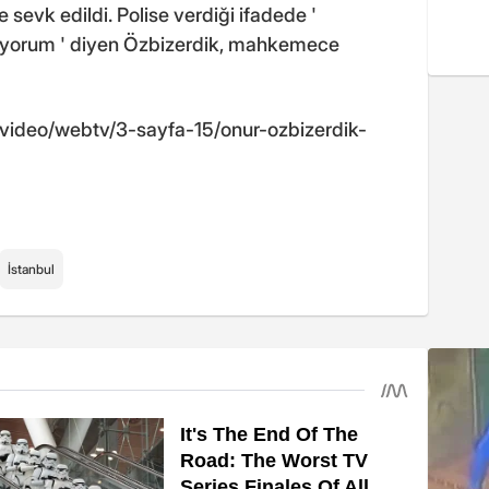
evk edildi. Polise verdiği ifadede '
mıyorum ' diyen Özbizerdik, mahkemece
m/video/webtv/3-sayfa-15/onur-ozbizerdik-
İstanbul