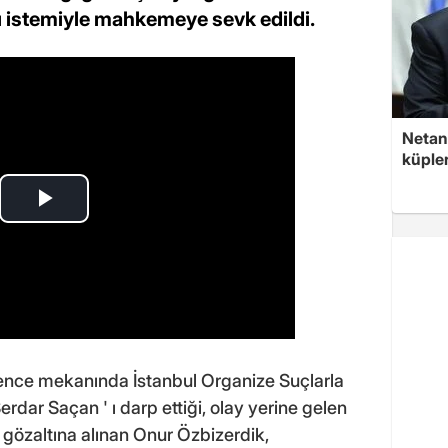
 istemiyle mahkemeye sevk edildi.
Netan
küple
 eğlence mekanında İstanbul Organize Suçlarla
dar Saçan ' ı darp ettiği, olay yerine gelen
e gözaltına alınan Onur Özbizerdik,