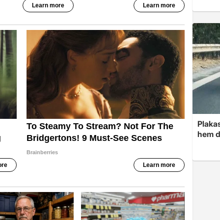
Plakas
hem d