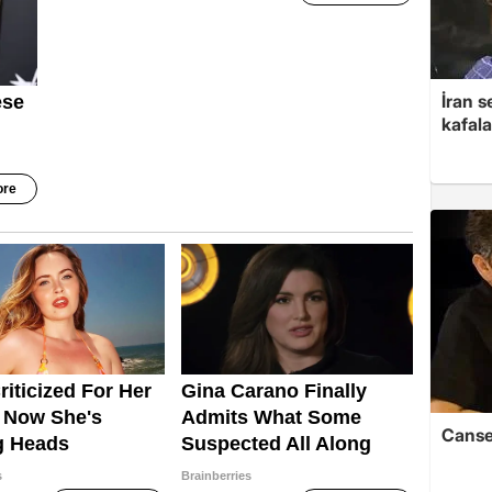
İran s
kafala
Cansev