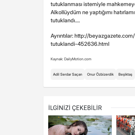
tutuklanması istemiyle mahkemeye s
Alkollüydüm ne yaptığımı hatırla
tutuklandı....
Ayrıntılar: http://beyazgazete.co
tutuklandi-452636.html
Kaynak: DailyMotion.com
Adil Serdar Saçan
Onur Özbizerdik
Beşiktaş