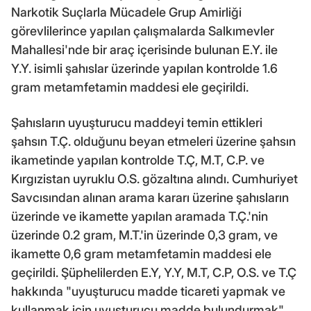
Narkotik Suçlarla Mücadele Grup Amirliği
görevlilerince yapılan çalışmalarda Salkımevler
Mahallesi'nde bir araç içerisinde bulunan E.Y. ile
Y.Y. isimli şahıslar üzerinde yapılan kontrolde 1.6
gram metamfetamin maddesi ele geçirildi.
Şahısların uyuşturucu maddeyi temin ettikleri
şahsın T.Ç. olduğunu beyan etmeleri üzerine şahsın
ikametinde yapılan kontrolde T.Ç, M.T, C.P. ve
Kırgızistan uyruklu O.S. gözaltına alındı. Cumhuriyet
Savcısından alınan arama kararı üzerine şahısların
üzerinde ve ikamette yapılan aramada T.Ç.'nin
üzerinde 0.2 gram, M.T.'in üzerinde 0,3 gram, ve
ikamette 0,6 gram metamfetamin maddesi ele
geçirildi. Şüphelilerden E.Y, Y.Y, M.T, C.P, O.S. ve T.Ç
hakkında "uyuşturucu madde ticareti yapmak ve
kullanmak için uyuşturucu madde bulundurmak"