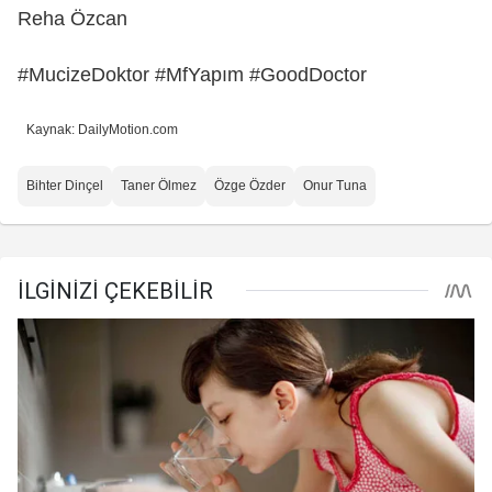
Reha Özcan
#MucizeDoktor #MfYapım #GoodDoctor
Kaynak: DailyMotion.com
Bihter Dinçel
Taner Ölmez
Özge Özder
Onur Tuna