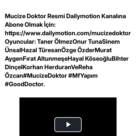
Mucize Doktor Resmi Dailymotion Kanalına
Abone Olmak İçin:
https://www.dailymotion.com/mucizedoktor
Oyuncular: Taner ÖlmezOnur TunaSinem
ÜnsalHazal TüresanÖzge ÖzderMurat
AygenFırat AltunmeşeHayal KöseoğluBihter
DinçelKorhan HerduranVeReha
Özcan#MucizeDoktor #MfYapım
#GoodDoctor.