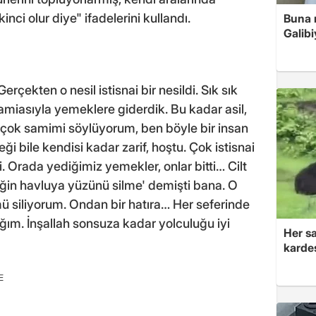
kinci olur diye" ifadelerini kullandı.
Buna r
Galibi
erçekten o nesil istisnai bir nesildi. Sık sık
miasıyla yemeklere giderdik. Bu kadar asil,
e çok samimi söylüyorum, ben böyle bir insan
i bile kendisi kadar zarif, hoştu. Çok istisnai
di. Orada yediğimiz yemekler, onlar bitti… Cilt
diğin havluya yüzünü silme' demişti bana. O
 siliyorum. Ondan bir hatıra… Her seferinde
ğım. İnşallah sonsuza kadar yolculuğu iyi
Her sa
kardeş
E