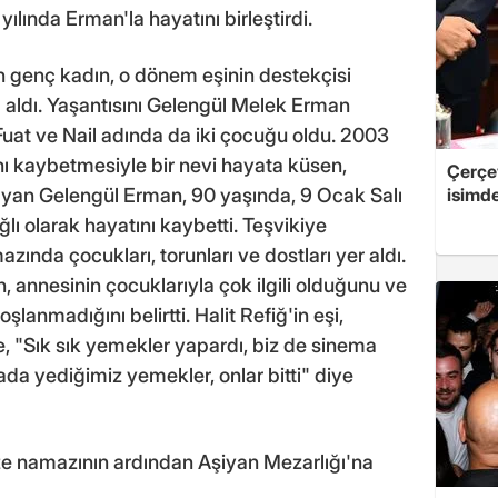
yılında Erman'la hayatını birleştirdi.
 genç kadın, o dönem eşinin destekçisi
 aldı. Yaşantısını Gelengül Melek Erman
Fuat ve Nail adında da iki çocuğu oldu. 2003
nı kaybetmesiyle bir nevi hayata küsen,
Çerçe
ayan Gelengül Erman, 90 yaşında, 9 Ocak Salı
isimd
ı olarak hayatını kaybetti. Teşvikiye
nda çocukları, torunları ve dostları yer aldı.
 annesinin çocuklarıyla çok ilgili olduğunu ve
lanmadığını belirtti. Halit Refiğ'in eşi,
e, "Sık sık yemekler yapardı, biz de sinema
da yediğimiz yemekler, onlar bitti" diye
ze namazının ardından Aşiyan Mezarlığı'na