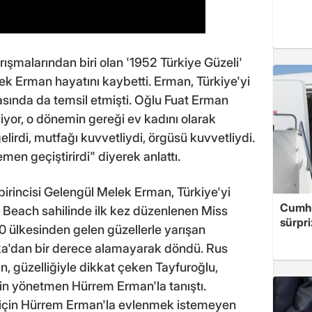
rışmalarından biri olan '1952 Türkiye Güzeli'
ek Erman hayatını kaybetti. Erman, Türkiye'yi
sında da temsil etmişti. Oğlu Fuat Erman
iyor, o dönemin gereği ev kadını olarak
lirdi, mutfağı kuvvetliydi, örgüsü kuvvetliydi.
emen geçiştirirdi" diyerek anlattı.
birincisi Gelengül Melek Erman, Türkiye'yi
Cumhu
 Beach sahilinde ilk kez düzenlenen Miss
sürpri
0 ülkesinden gelen güzellerle yarışan
ka'dan bir derece alamayarak döndü. Rus
an, güzelliğiyle dikkat çeken Tayfuroğlu,
çin yönetmen Hürrem Erman'la tanıştı.
için Hürrem Erman'la evlenmek istemeyen