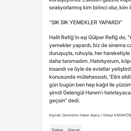
sıralıyorlarmış kim birinci olur, kim i
"SIK SIK YEMEKLER YAPARDI"
Halit Refiğ'in eşi Gülper Refiğ de, "G
yemekler yapardı, biz de sinema ca
duruşuyla, ruhuyla, her hareketiyl
daha tanımadım. Hatırlıyorum, köpeğ
insandı ve öyle de evlatlar yetiştir
konusunda mütehassıstı, 'Elini sil
gün bugün ben hep kağıt ile yüzümü
şimdi Gelengül Hanım'ı hatırlayaca
geçsin" dedi.
Kaynak: Demirören Haber Ajansı /
Gökçe KARAKÖS
Türkiye
Güncel