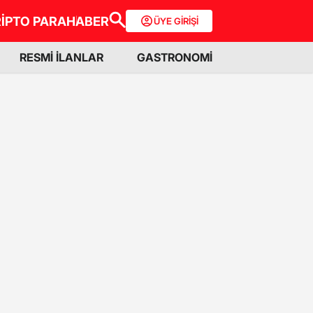
İPTO PARA
HABER
ÜYE GİRİŞİ
RESMİ İLANLAR
GASTRONOMİ