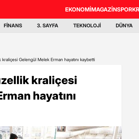
EKONOMİ
MAGAZİN
SPOR
KR
FİNANS
3. SAYFA
TEKNOLOJİ
DÜNYA
ik kraliçesi Gelengül Melek Erman hayatını kaybetti
zellik kraliçesi
Erman hayatını