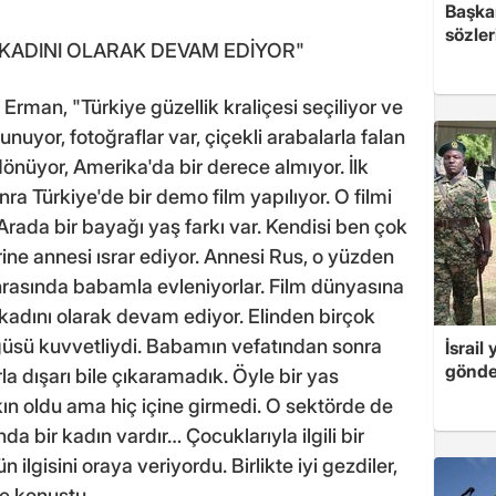
Başkan
sözler
 KADINI OLARAK DEVAM EDİYOR"
rman, "Türkiye güzellik kraliçesi seçiliyor ve
nuyor, fotoğraflar var, çiçekli arabalarla falan
nüyor, Amerika'da bir derece almıyor. İlk
ra Türkiye'de bir demo film yapılıyor. O filmi
Arada bir bayağı yaş farkı var. Kendisi ben çok
ne annesi ısrar ediyor. Annesi Rus, o yüzden
rasında babamla evleniyorlar. Film dünyasına
kadını olarak devam ediyor. Elinden birçok
örgüsü kuvvetliydi. Babamın vefatından sonra
İsrail
gönde
rla dışarı bile çıkaramadık. Öyle bir yas
ın oldu ama hiç içine girmedi. O sektörde de
da bir kadın vardır… Çocuklarıyla ilgili bir
 ilgisini oraya veriyordu. Birlikte iyi gezdiler,
iye konuştu.