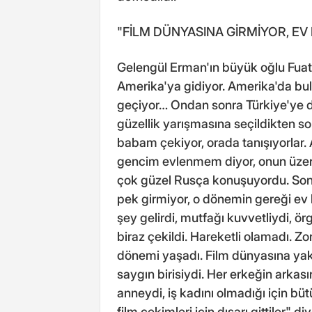
"FİLM DÜNYASINA GİRMİYOR, EV
Gelengül Erman'ın büyük oğlu Fuat E
Amerika'ya gidiyor. Amerika'da bulu
geçiyor… Ondan sonra Türkiye'ye dö
güzellik yarışmasına seçildikten son
babam çekiyor, orada tanışıyorlar. 
gencim evlenmem diyor, onun üzeri
çok güzel Rusça konuşuyordu. Son
pek girmiyor, o dönemin gereği ev 
şey gelirdi, mutfağı kuvvetliydi, 
biraz çekildi. Hareketli olamadı. Zo
dönemi yaşadı. Film dünyasına yak
saygın birisiydi. Her erkeğin arkasın
anneydi, iş kadını olmadığı için bütün
film çekimleri için dışarı gittiler" d