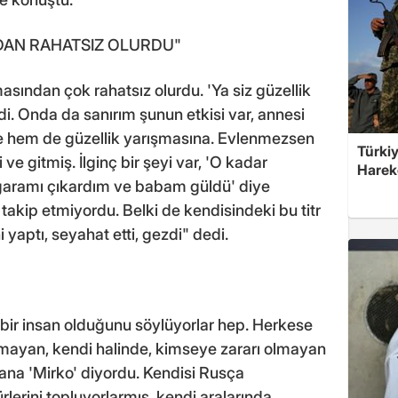
DAN RAHATSIZ OLURDU"
sından çok rahatsız olurdu. 'Ya siz güzellik
rdi. Onda da sanırım şunun etkisi var, annesi
 hem de güzellik yarışmasına. Evlenmezsen
Türkiy
 gitmiş. İlginç bir şeyi var, 'O kadar
Harek
igaramı çıkardım ve babam güldü' diye
k takip etmiyordu. Belki de kendisindeki bu titr
 yaptı, seyahat etti, gezdi" dedi.
bir insan olduğunu söylüyorlar hep. Herkese
mayan, kendi halinde, kimseye zararı olmayan
, bana 'Mirko' diyordu. Kendisi Rusça
erini topluyorlarmış, kendi aralarında