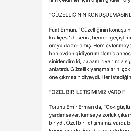
"GÜZELLİĞİNİN KONUŞULMASIN
Fuat Erman, "Güzelliğinin konuşulma
kraliçesi' deseniz, hemen geçiştiri
oraya da zorlamış. Hem evlenmeye
ben evden gidiyorum demiş annesi ve
sinirlendim ki, babamın yanında s
anlatırdı. Güzellik yarışmalarını ço
öne çıkmasın diyeydi. Her istediğini
"ÖZEL BİR İLETİŞİMİMİZ VARDI"
Torunu Emir Erman da, "Çok güçlü 
yardımsever, kimseye zorluk çıkar
biriydi. Özel bir iletişimimiz vardı
konuşuyordu. Eskiden gazete küpürl