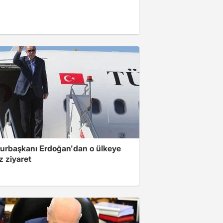
rbaşkanı Erdoğan'dan o ülkeye
z ziyaret