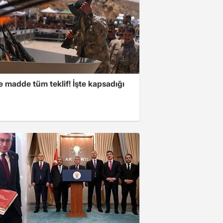
 madde tüm teklif! İşte kapsadığı