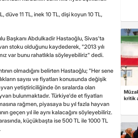
L, düve 11 TL, inek 10 TL, dişi koyun 10 TL,
lu Başkanı Abdulkadir Hastaoğlu, Sivas'ta
van stoku olduğunu kaydederek, "2013 yılı
ız var bunu rahatlıkla söyleyebiliriz" dedi.
tının olmadığını belirten Hastaoğlu; "Her sene
ların sayısı ve fiyatları konusunda değişik
van yetiştiriciliğinde ön sıralarda olan
Müzak
yvan bulunmaktadır. Türkiye'de et fiyatları
kritik
lmasına rağmen, piyasaya bu yıl fazla hayvan
ın geçen yıl ile aynı kalacağını söyleyebiliriz.
 arasında, küçükbaşta ise 500 TL ile 1000 TL
.