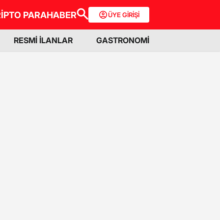
İPTO PARA
HABER
ÜYE GİRİŞİ
RESMİ İLANLAR
GASTRONOMİ