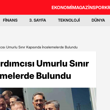
EKONOMİ
MAGAZİN
SPOR
KR
FİNANS
3. SAYFA
TEKNOLOJİ
DÜNYA
cısı Umurlu Sınır Kapısında İncelemelerde Bulundu
rdımcısı Umurlu Sınır
emelerde Bulundu