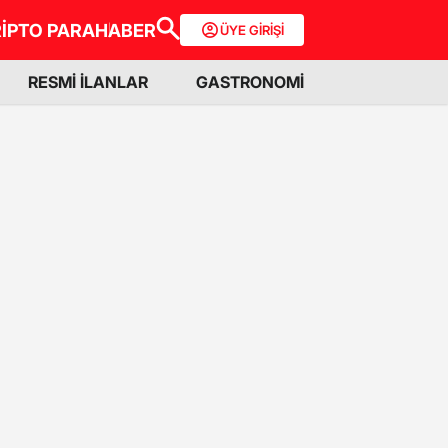
İPTO PARA
HABER
ÜYE GİRİŞİ
RESMİ İLANLAR
GASTRONOMİ