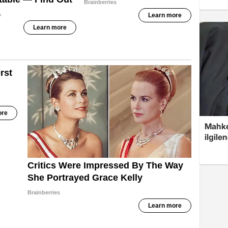
Mahke
ilgile