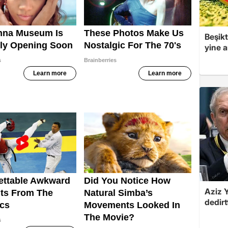
Beşikt
yine a
Aziz Y
dedirt