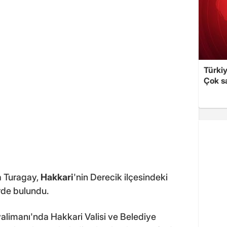
Türki
Çok sa
a Turagay,
Hakkari
'nin Derecik ilçesindeki
rde bulundu.
limanı'nda Hakkari Valisi ve Belediye