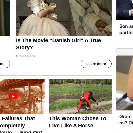
Son a
partin
Gram 
mi? D