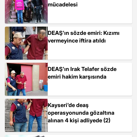
mücadelesi
DEAŞ'ın sözde emiri: Kızımı
vermeyince iftira atıldı
DEAŞ'ın Irak Telafer sözde
emiri hakim karşısında
Kayseri'de deaş
operasyonunda gözaltına
alınan 4 kişi adliyede (2)