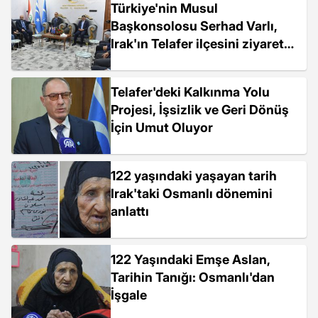
Türkiye'nin Musul
Başkonsolosu Serhad Varlı,
Irak'ın Telafer ilçesini ziyaret
etti
Telafer'deki Kalkınma Yolu
Projesi, İşsizlik ve Geri Dönüş
İçin Umut Oluyor
122 yaşındaki yaşayan tarih
Irak'taki Osmanlı dönemini
anlattı
122 Yaşındaki Emşe Aslan,
Tarihin Tanığı: Osmanlı'dan
İşgale