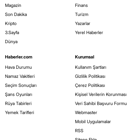
Magazin
Finans
Son Dakika
Turizm
Kripto
Yazarlar
3.Sayfa
Yerel Haberler
Dünya
Haberler.com
Kurumsal
Hava Durumu
Kullanım Şartları
Namaz Vakitleri
Gizlilik Politikası
Seçim Sonuçları
Çerez Politikası
Şans Oyunları
Kişisel Verilerin Korunması
Rüya Tabirleri
Veri Sahibi Başvuru Formu
Yemek Tarifleri
Webmaster
Mobil Uygulamalar
RSS
Sitene Ekle