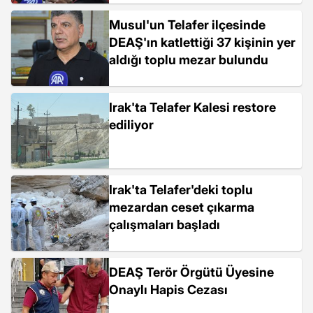
Musul'un Telafer ilçesinde
DEAŞ'ın katlettiği 37 kişinin yer
aldığı toplu mezar bulundu
Irak'ta Telafer Kalesi restore
ediliyor
Irak'ta Telafer'deki toplu
mezardan ceset çıkarma
çalışmaları başladı
DEAŞ Terör Örgütü Üyesine
Onaylı Hapis Cezası