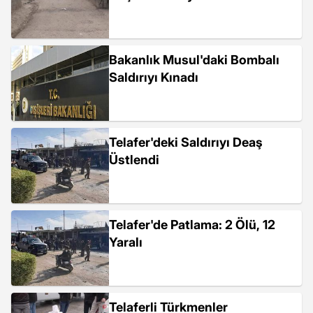
Bakanlık Musul'daki Bombalı
Saldırıyı Kınadı
Telafer'deki Saldırıyı Deaş
Üstlendi
Telafer'de Patlama: 2 Ölü, 12
Yaralı
Telaferli Türkmenler