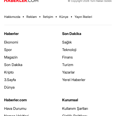
© Copyright 2026 Tüm Hakları Gizlidir.
Hakkımızda
Reklam
İletişim
Künye
Yayın İlkeleri
Haberler
Son Dakika
Ekonomi
Sağlık
Spor
Teknoloji
Magazin
Finans
Son Dakika
Turizm
Kripto
Yazarlar
3.Sayfa
Yerel Haberler
Dünya
Haberler.com
Kurumsal
Hava Durumu
Kullanım Şartları
Namaz Vakitleri
Gizlilik Politikası