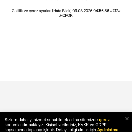
Gizlilik ve çerez ayarları
[Hata Bildir]
09.08.2026 04:56:56 #7.12#
.HCFOK.
×
Sizlere daha iyi hizmet sunabilmek adına sitemizde
çerez
konumlandırmaktayız. Kişisel verileriniz, KVKK ve GDPR
kapsamında toplanıp işlenir. Detaylı bilgi almak için
Aydınlatma