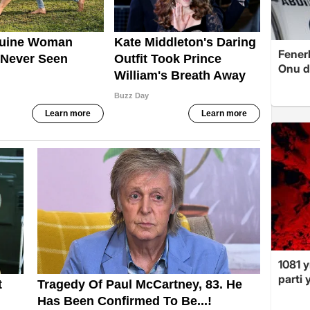
Fenerb
Onu d
1081 y
parti 