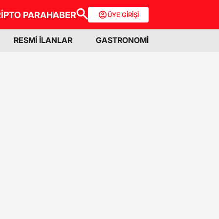
İPTO PARA
HABER
ÜYE GİRİŞİ
RESMİ İLANLAR
GASTRONOMİ