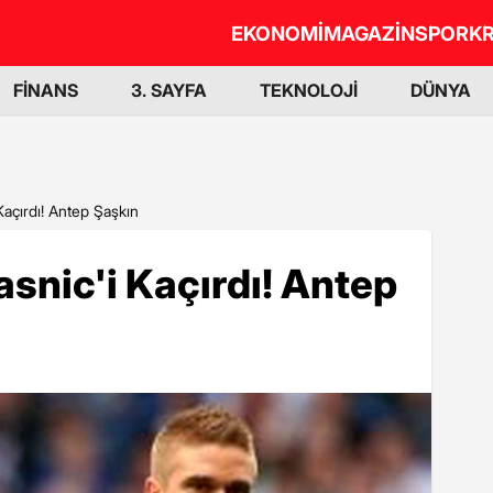
EKONOMİ
MAGAZİN
SPOR
KR
FİNANS
3. SAYFA
TEKNOLOJİ
DÜNYA
 Kaçırdı! Antep Şaşkın
lasnic'i Kaçırdı! Antep