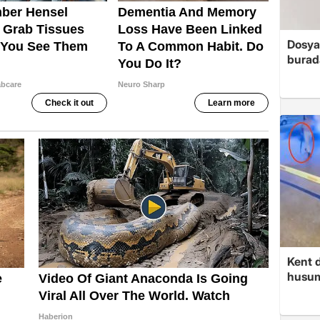
Dosya
burada
Kent d
husume