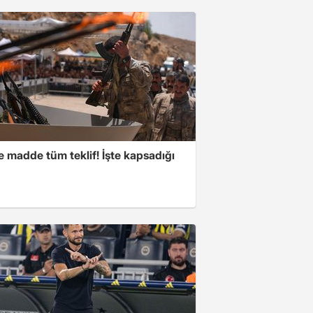
 madde tüm teklif! İşte kapsadığı