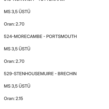
MS 3,5 ÜSTÜ
Oran: 2.70
524-MORECAMBE - PORTSMOUTH
MS 3,5 ÜSTÜ
Oran: 2.70
529-STENHOUSEMUIRE - BRECHIN
MS 3,5 ÜSTÜ
Oran: 2.15