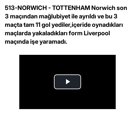
513-NORWICH - TOTTENHAM Norwich son
3 maçından mağlubiyet ile ayrıldı ve bu 3
maçta tam 11 gol yediler,içeride oynadıkları
maçlarda yakaladıkları form Liverpool
maçında işe yaramadı.