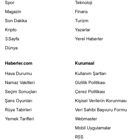
Spor
Teknoloji
Magazin
Finans
Son Dakika
Turizm
Kripto
Yazarlar
3.Sayfa
Yerel Haberler
Dünya
Haberler.com
Kurumsal
Hava Durumu
Kullanım Şartları
Namaz Vakitleri
Gizlilik Politikası
Seçim Sonuçları
Çerez Politikası
Şans Oyunları
Kişisel Verilerin Korunması
Rüya Tabirleri
Veri Sahibi Başvuru Formu
Yemek Tarifleri
Webmaster
Mobil Uygulamalar
RSS