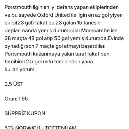
Porstmouth ligin en iyi defans yapan ekiplerinden
ve bu sayede Oxford United ile ligin en az gol yiyen
ekibi(23 gol) fakat bu 23 golün 15 tanesini
deplasmanda yemiş durumdalar.Morecambe ise
28 maçta 48 gol atıp 50 gol yemiş durumda.Evinde
oynadığı son 7 maçta gol atmayı başardılar.
Portsmouth kazanmaya yakın taraf fakat ben
tercihimi 2.5 gol üstü tercihinden yana
kullanıyorum.
2.5 ÜST
Oran: 1.65
SÜRPRİZ KUPON
513-NORWICH - TOTTENHAM