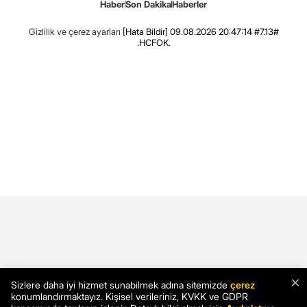
Haber
Son Dakika
Haberler
Gizlilik ve çerez ayarları
[Hata Bildir]
09.08.2026 20:47:14 #7.13#
.HCFOK.
×
Sizlere daha iyi hizmet sunabilmek adına sitemizde
çerez
konumlandırmaktayız. Kişisel verileriniz, KVKK ve GDPR