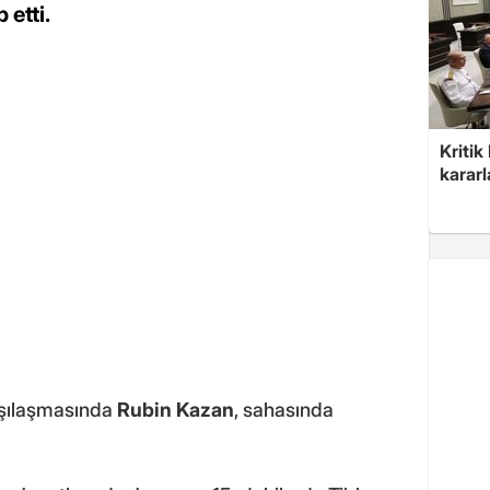
etti.
Kritik
kararl
rşılaşmasında
Rubin Kazan
, sahasında