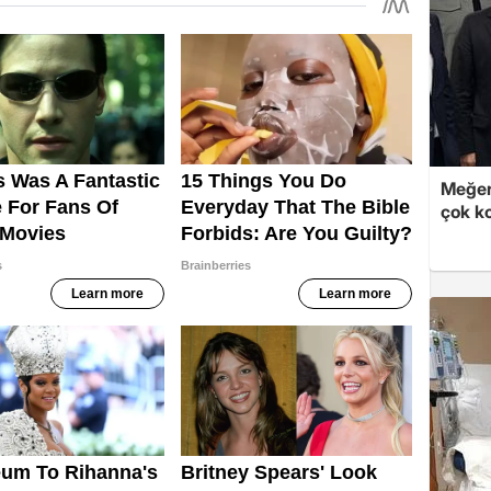
Meğer
çok k