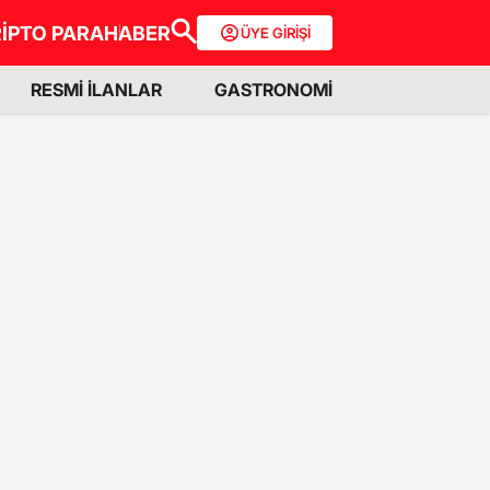
İPTO PARA
HABER
ÜYE GİRİŞİ
RESMİ İLANLAR
GASTRONOMİ