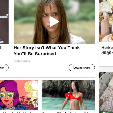
Herke
düğünü