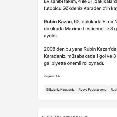
Ev sahibi takım, 4 ile 31. dakikala
futbolcu Gökdeniz Karadeniz'in kayde
Rubin Kazan
, 62. dakikada Elmir 
dakikada Maxime Lestienne ile 3 
ayrıldı.
2008'den bu yana Rubin Kazan'da 
Karadeniz, müsabakada 1 gol ve 3 a
galibiyette önemli rol oynadı.
Kaynak: AA
Gökdeniz Karadeniz
Rusya Federasyonu
Rub