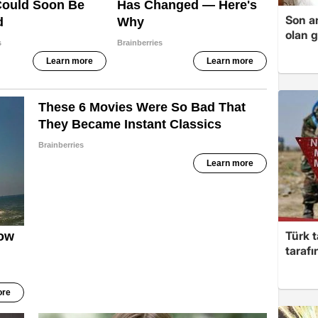
Son a
olan 
Türk t
taraf