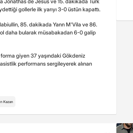
rda Jonathas de Jesus ve 15. dakikada Türk
ttiği gollerle ilk yarıyı 3-0 üstün kapattı.
Nabiullin, 85. dakikada Yann M'Vila ve 86.
gol daha bularak müsabakadan 6-0 galip
forma giyen 37 yaşındaki Gökdeniz
sistlik performans sergileyerek alınan
in Kazan