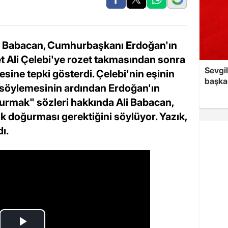
li Babacan, Cumhurbaşkanı Erdoğan'ın
t Ali Çelebi'ye rozet takmasından sonra
Sevgil
ine tepki gösterdi. Çelebi'nin eşinin
başkan
nı söylemesinin ardından Erdoğan'ın
ğurmak" sözleri hakkında Ali Babacan,
 doğurması gerektiğini söylüyor. Yazık,
dı.