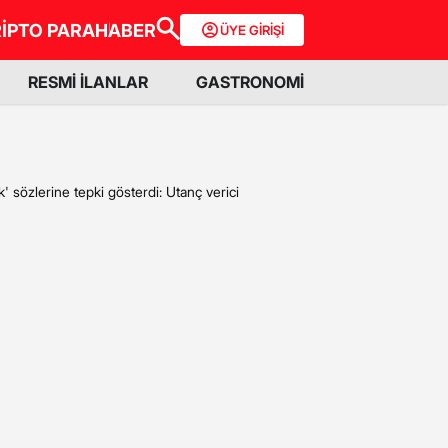
İPTO PARA
HABER
ÜYE GİRİŞİ
RESMİ İLANLAR
GASTRONOMİ
 sözlerine tepki gösterdi: Utanç verici