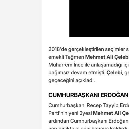
2018'de gerçekleştirilen seçimler s
emekli Teğmen
Mehmet Ali Çeleb
Muharrem İnce ile anlaşamadığı içi
bağımsız devam etmişti.
Çelebi
, g
geçeceğini açıkladı.
CUMHURBAŞKANI ERDOĞAN 
Cumhurbaşkanı Recep Tayyip Erdoğ
Parti'nin yeni üyesi
Mehmet Ali Çe
ardından Cumhurbaşkanı Erdoğan
hep birlikte ellerini havaya kaldırdı.