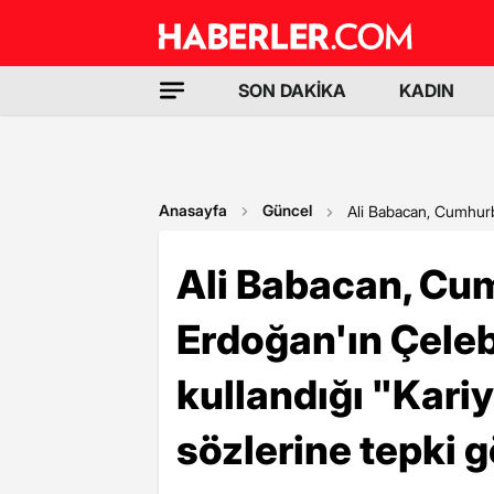
SON DAKİKA
KADIN
Anasayfa
Güncel
Ali Babacan, Cumhurba
Ali Babacan, Cu
Erdoğan'ın Çelebi
kullandığı "Kar
sözlerine tepki g