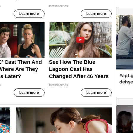
Yaptığ
dehşet