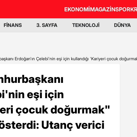
EKONOMİ
MAGAZİN
SPOR
KR
FİNANS
3. SAYFA
TEKNOLOJİ
DÜNYA
şkanı Erdoğan'ın Çelebi'nin eşi için kullandığı 'Kariyeri çocuk doğurmak'
mhurbaşkanı
'nin eşi için
iyeri çocuk doğurmak"
österdi: Utanç verici