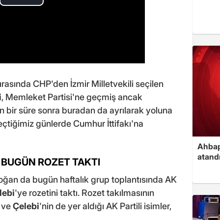
ırasında CHP'den İzmir Milletvekili seçilen
i
, Memleket Partisi'ne geçmiş ancak
n bir süre sonra buradan da ayrılarak yoluna
eçtiğimiz günlerde Cumhur İttifakı'na
Ahbap
atand
BUGÜN ROZET TAKTI
an da bugün haftalık grup toplantısında AK
lebi
'ye rozetini taktı. Rozet takılmasının
 ve
Çelebi
'nin de yer aldığı AK Partili isimler,