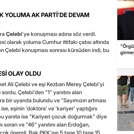
K YOLUMA AK PARTİ'DE DEVAM
nra
Çelebi
'ye konuşması adına söz verdi.
sesi olarak yoluma Cumhur ittifakı çatısı altında
"Örgü
n Çelebi konuşması sonrası kürsüden indi, bu
girme
Sİ OLAY OLDU
 Ali Çelebi ve eşi Kezban Merey Çelebi'yi
sordu. Çelebi'den "1" yanıtını alan
 bir uyarıda bulundu ve "Sayımızın artması
ise, eşinin 'doktora' ve 'kariyer' yaptığını
u yanıta ise "Kariyeri çocuk doğurmak" diye
ını soran ve "46" yanıtını alan Erdoğan,
çok önemli. Bak PKK'nın 5 tane 10 tane 15