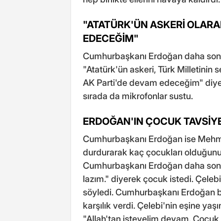
"ATATÜRK'ÜN ASKERİ OLARA
EDECEĞİM"
Cumhurbaşkanı Erdoğan daha so
"Atatürk'ün askeri, Türk Milletinin 
AK Parti'de devam edeceğim" diye
sırada da mikrofonlar sustu.
ERDOĞAN'IN ÇOCUK TAVSİYE
Cumhurbaşkanı Erdoğan ise Mehmet
durdurarak kaç çocukları olduğunu 
Cumhurbaşkanı Erdoğan daha sonra
lazım." diyerek çocuk istedi. Çelebi 
söyledi. Cumhurbaşkanı Erdoğan b
karşılık verdi. Çelebi'nin eşine yaş
"Allah'tan isteyelim devam. Çocuk 