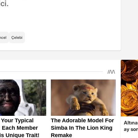
ncel
Çelebi
Altına
ay son