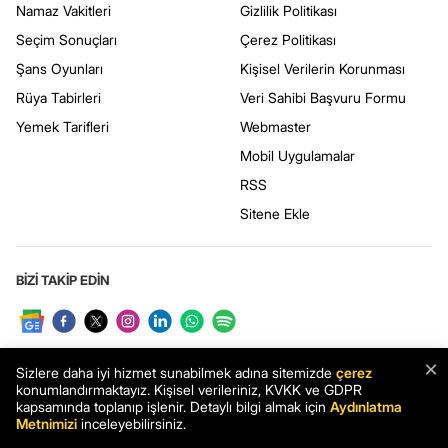
Namaz Vakitleri
Gizlilik Politikası
Seçim Sonuçları
Çerez Politikası
Şans Oyunları
Kişisel Verilerin Korunması
Rüya Tabirleri
Veri Sahibi Başvuru Formu
Yemek Tarifleri
Webmaster
Mobil Uygulamalar
RSS
Sitene Ekle
BİZİ TAKİP EDİN
×
Sizlere daha iyi hizmet sunabilmek adına sitemizde
çerez
konumlandırmaktayız. Kişisel verileriniz, KVKK ve GDPR
kapsamında toplanıp işlenir. Detaylı bilgi almak için
Aydınlatma
Metnimizi
inceleyebilirsiniz.
UYGULAMAMIZI İNDİRİN