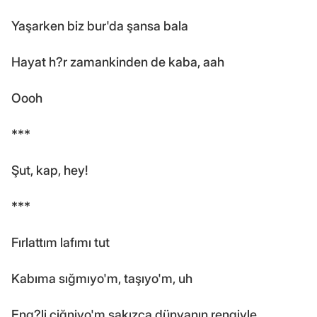
Yaşarken biz bur'da şansa bala
Hayat h?r zamankinden de kaba, aah
Oooh
***
Şut, kap, hey!
***
Fırlattım lafımı tut
Kabıma sığmıyo'm, taşıyo'm, uh
Eng?li çiğniyo'm sakızca dünyanın rengiyle