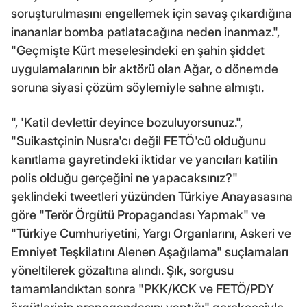
soruşturulmasını engellemek için savaş çıkardığına
inananlar bomba patlatacağına neden inanmaz.",
"Geçmişte Kürt meselesindeki en şahin şiddet
uygulamalarının bir aktörü olan Ağar, o dönemde
soruna siyasi çözüm söylemiyle sahne almıştı.
", 'Katil devlettir deyince bozuluyorsunuz.",
"Suikastçinin Nusra'cı değil FETÖ'cü olduğunu
kanıtlama gayretindeki iktidar ve yancıları katilin
polis olduğu gerçeğini ne yapacaksınız?"
şeklindeki tweetleri yüzünden Türkiye Anayasasına
göre "Terör Örgütü Propagandası Yapmak" ve
"Türkiye Cumhuriyetini, Yargı Organlarını, Askeri ve
Emniyet Teşkilatını Alenen Aşağılama" suçlamaları
yöneltilerek gözaltına alındı. Şık, sorgusu
tamamlandıktan sonra "PKK/KCK ve FETÖ/PDY