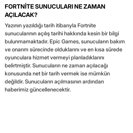
FORTNİTE SUNUCULARI NE ZAMAN
AÇILACAK?
Yazının yazıldığı tarih itibarıyla Fortnite
sunucularının açılış tarihi hakkında kesin bir bilgi
bulunmamaktadır. Epic Games, sunucuların bakım
ve onarım sürecinde olduklarını ve en kısa sürede
oyunculara hizmet vermeyi planladıklarını
belirtmiştir. Sunucuların ne zaman açılacağı
konusunda net bir tarih vermek ise mümkün
değildir. Sunucuların açılmasının ardından
haberimiz güncellenecektir.