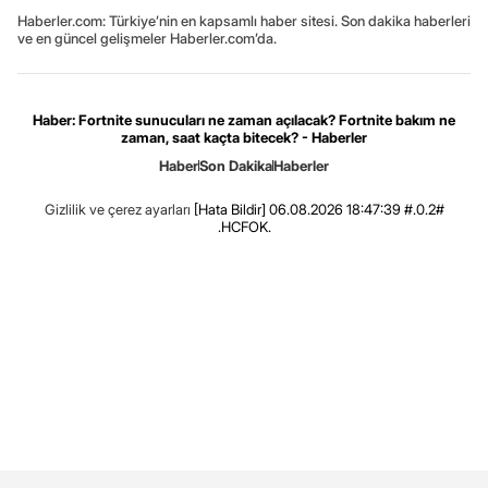
Haberler.com: Türkiye’nin en kapsamlı haber sitesi. Son dakika haberleri
ve en güncel gelişmeler Haberler.com’da.
Haber: Fortnite sunucuları ne zaman açılacak? Fortnite bakım ne
zaman, saat kaçta bitecek? - Haberler
Haber
Son Dakika
Haberler
Gizlilik ve çerez ayarları
[Hata Bildir]
06.08.2026 18:47:39 #.0.2#
.HCFOK.