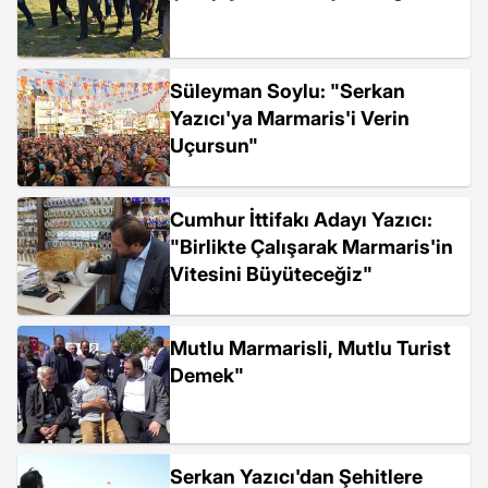
Süleyman Soylu: "Serkan
Yazıcı'ya Marmaris'i Verin
Uçursun"
Cumhur İttifakı Adayı Yazıcı:
"Birlikte Çalışarak Marmaris'in
Vitesini Büyüteceğiz"
Mutlu Marmarisli, Mutlu Turist
Demek"
Serkan Yazıcı'dan Şehitlere