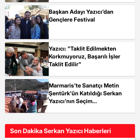
Başkan Adayı Yazıcı'dan
Gençlere Festival
Yazıcı: "Taklit Edilmekten
Korkmuyoruz, Başarılı İşler
Taklit Edilir"
Marmaris'te Sanatçı Metin
Şentürk'ün Katıldığı Serkan
Yazıcı'nın Seçim
Çalışmalarında Renkli...
Son Dakika Serkan Yazıcı Haberleri