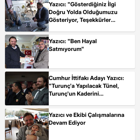
Yazıcı: "Gösterdiğiniz İlgi
Doğru Yolda Olduğumuzu
Gösteriyor, Teşekkürler
Marmaris"
Yazıcı: "Ben Hayal
Satmıyorum"
Cumhur İttifakı Adayı Yazıcı:
"Turunç'a Yapılacak Tünel,
Turunç'un Kaderini
Değiştirecek"
Yazıcı ve Ekibi Çalışmalarına
Devam Ediyor