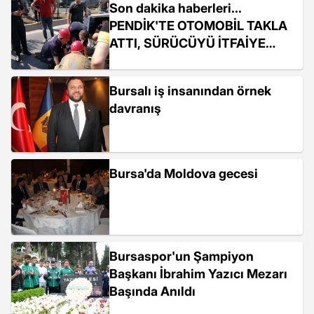
Son dakika haberleri...
PENDİK'TE OTOMOBİL TAKLA
ATTI, SÜRÜCÜYÜ İTFAİYE
ÇIKARDI
Bursalı iş insanından örnek
davranış
Bursa'da Moldova gecesi
Bursaspor'un Şampiyon
Başkanı İbrahim Yazıcı Mezarı
Başında Anıldı