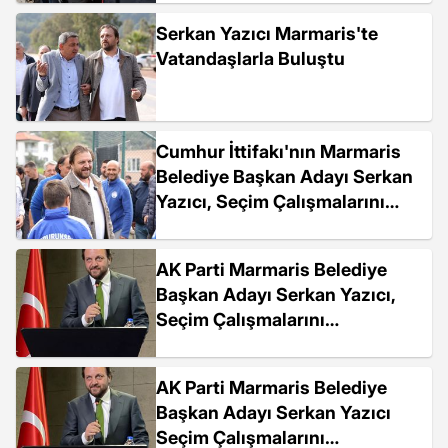
89. yıl dönümü kutlama
Serkan Yazıcı Marmaris'te
törenine katıldı
Vatandaşlarla Buluştu
Cumhur İttifakı'nın Marmaris
Belediye Başkan Adayı Serkan
Yazıcı, Seçim Çalışmalarını
Sürdürdü
AK Parti Marmaris Belediye
Başkan Adayı Serkan Yazıcı,
Seçim Çalışmalarını
Sürdürüyor
AK Parti Marmaris Belediye
Başkan Adayı Serkan Yazıcı
Seçim Çalışmalarını