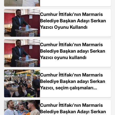
Cumhur İttifakı'nın Marmaris
Belediye Başkan Adayı Serkan
Yazıcı Oyunu Kullandı
Cumhur İttifakı'nın Marmaris
Belediye Başkan adayı Serkan
Yazıcı oyunu kullandı
Cumhur İttifakı'nın Marmaris
Belediye Başkan adayı Serkan
Yazıcı, seçim çalışmaları
kapsamında açık hava
toplantıları yaparak projelerini
Cumhur İttifakı'nın Marmaris
anlattı
Belediye Başkan Adayı Serkan