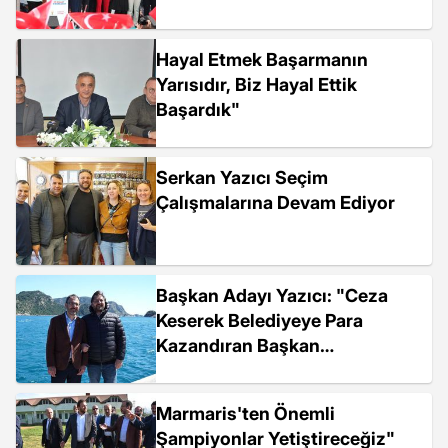
Hayal Etmek Başarmanın
Yarısıdır, Biz Hayal Ettik
Başardık"
Serkan Yazıcı Seçim
Çalışmalarına Devam Ediyor
Başkan Adayı Yazıcı: "Ceza
Keserek Belediyeye Para
Kazandıran Başkan
Olmayacağım"
Marmaris'ten Önemli
Şampiyonlar Yetiştireceğiz"