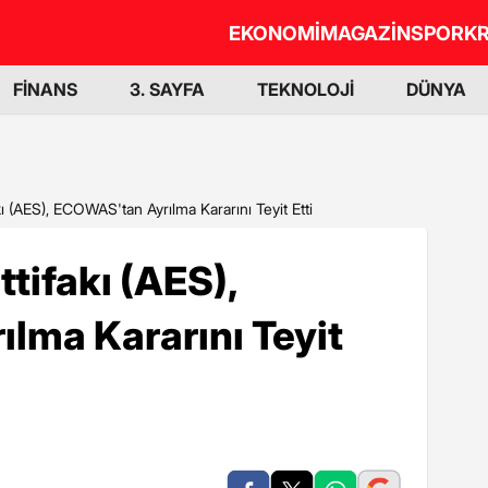
EKONOMİ
MAGAZİN
SPOR
KR
FİNANS
3. SAYFA
TEKNOLOJİ
DÜNYA
akı (AES), ECOWAS'tan Ayrılma Kararını Teyit Etti
ttifakı (AES),
lma Kararını Teyit