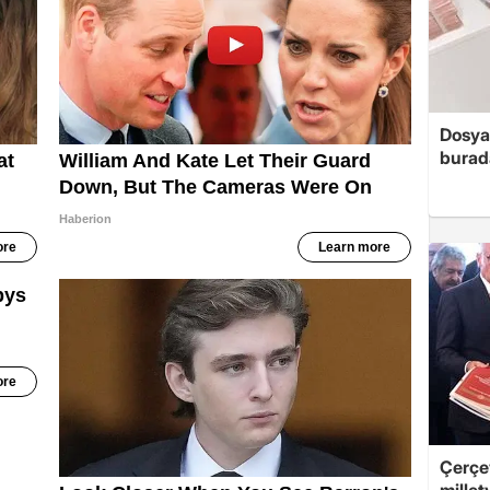
Dosya
burada
Çerçev
millet