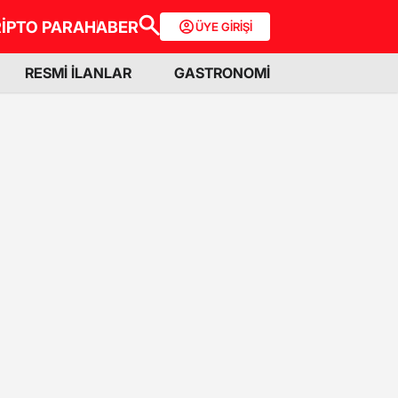
İPTO PARA
HABER
ÜYE GİRİŞİ
RESMİ İLANLAR
GASTRONOMİ