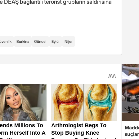
 DEAŞ bağlantılı terörist grupların saldırısına
üvenlik
Burkina
Güncel
Eylül
Nijer
Madde
suçlar