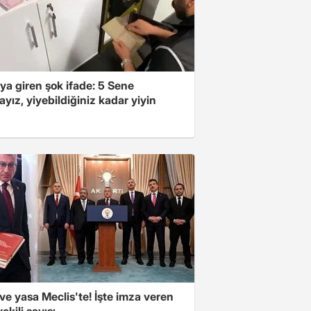
ya giren şok ifade: 5 Sene
yız, yiyebildiğiniz kadar yiyin
e yasa Meclis'te! İşte imza veren
vekili sayısı