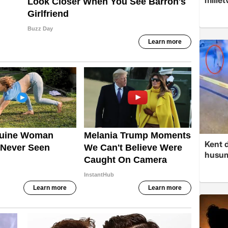
Kent d
husume