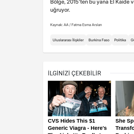
Bölge, 2015'ten bu yana El Kaide ve
uğruyor.
Kaynak: AA /
Fatma Esma Arslan
Uluslararası İlişkiler
Burkina Faso
Politika
G