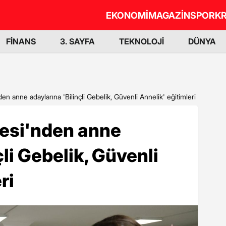
EKONOMİ
MAGAZİN
SPOR
KR
FİNANS
3. SAYFA
TEKNOLOJİ
DÜNYA
n anne adaylarına 'Bilinçli Gebelik, Güvenli Annelik' eğitimleri
esi'nden anne
çli Gebelik, Güvenli
ri