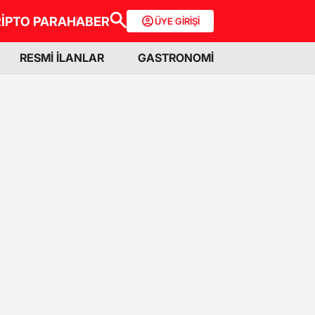
İPTO PARA
HABER
ÜYE GİRİŞİ
RESMİ İLANLAR
GASTRONOMİ