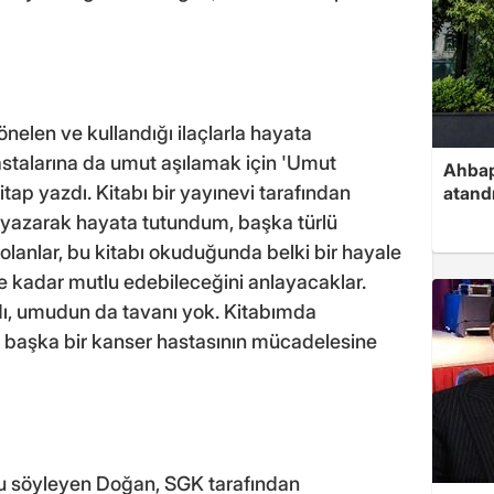
en ve kullandığı ilaçlarla hayata
astalarına da umut aşılamak için 'Umut
Ahbap
tap yazdı. Kitabı bir yayınevi tarafından
atand
bı yazarak hayata tutundum, başka türlü
nlar, bu kitabı okuduğunda belki bir hayale
ne kadar mutlu edebileceğini anlayacaklar.
ı, umudun da tavanı yok. Kitabımda
i başka bir kanser hastasının mücadelesine
unu söyleyen Doğan, SGK tarafından