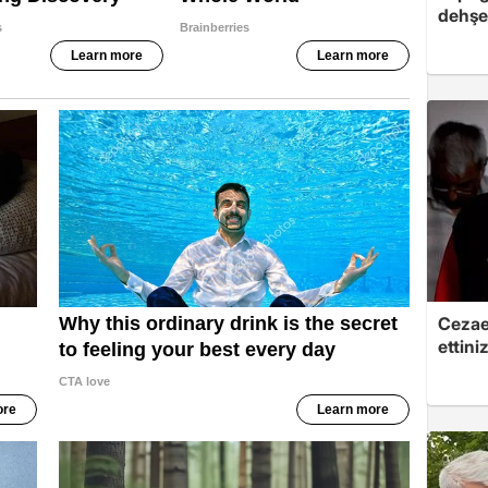
dehşet
Cezaev
ettini