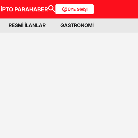
İPTO PARA
HABER
ÜYE GİRİŞİ
RESMİ İLANLAR
GASTRONOMİ