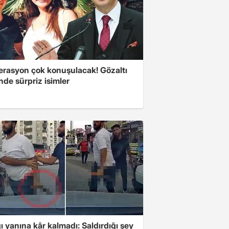
erasyon çok konuşulacak! Gözaltı
inde sürpriz isimler
ı yanına kâr kalmadı: Saldırdığı şey