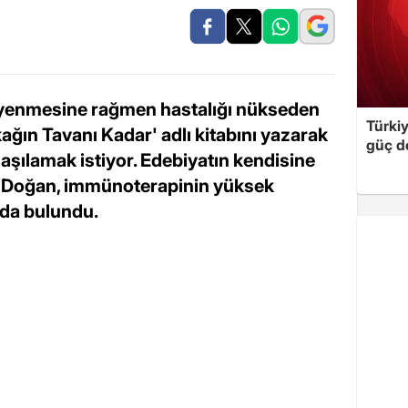
z yenmesine rağmen hastalığı nükseden
Türki
n Tavanı Kadar' adlı kitabını yazarak
güç d
aşılamak istiyor. Edebiyatın kendisine
n Doğan, immünoterapinin yüksek
arda bulundu.