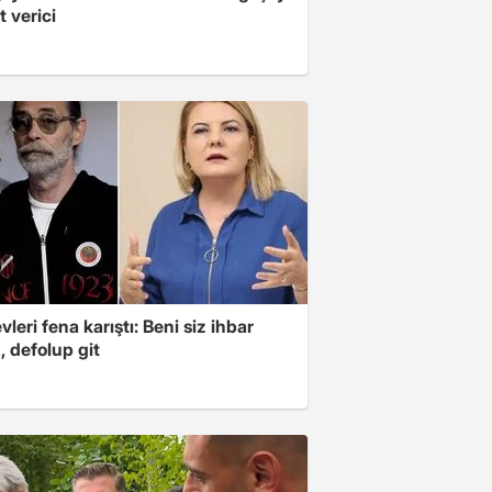
 verici
leri fena karıştı: Beni siz ihbar
z, defolup git