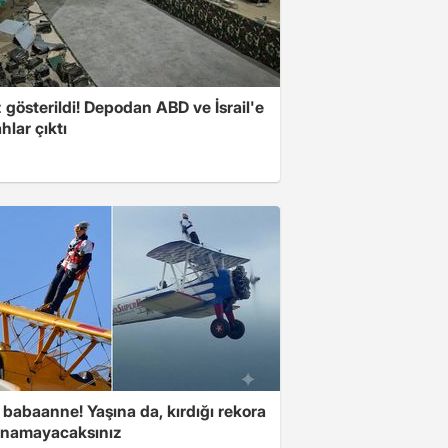
z gösterildi! Depodan ABD ve İsrail'e
ahlar çıktı
babaanne! Yaşına da, kırdığı rekora
anamayacaksınız