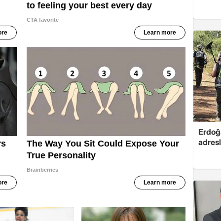
Erdoğa
adresl