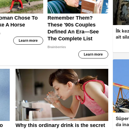
İlk ke
ait sil
Süper 
da in