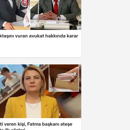
ktaşını vuran avukat hakkında karar
i veren kişi, Fatma başkanı ateşe
şte ilk sözleri