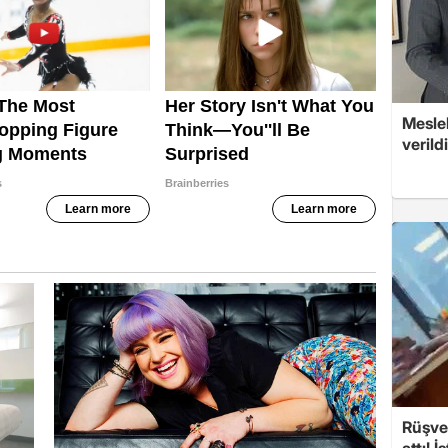
Mesle
verildi
Rüşvet
attı! İ