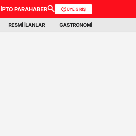
İPTO PARA
HABER
ÜYE GİRİŞİ
RESMİ İLANLAR
GASTRONOMİ