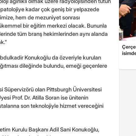
loji ağırlıklı olmak üzere radyolojisinden tutun
patolojiye kadar çok geniş bir yelpazede
rimize, hem de mezuniyet sonrası
mükemmel bir eğitim merkezi olacak. Bununla
iklerinde tüm branş hekimlerinden aynı alanda
k."
Çerçe
isimd
dulkadir Konukoğlu da özveriyle kurulan
 dağıtması dileğinde bulundu, emeği geçenlere
i Süpervizörü olan Pittsburgh Üniversitesi
si Prof. Dr. Atilla Soran ise ünitenin
alarına son teknolojiyle hizmet vereceğini
etim Kurulu Başkanı Adil Sani Konukoğlu,