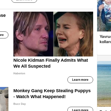
Yavrus
kolları