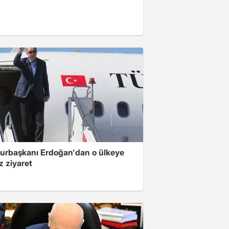
rbaşkanı Erdoğan'dan o ülkeye
z ziyaret