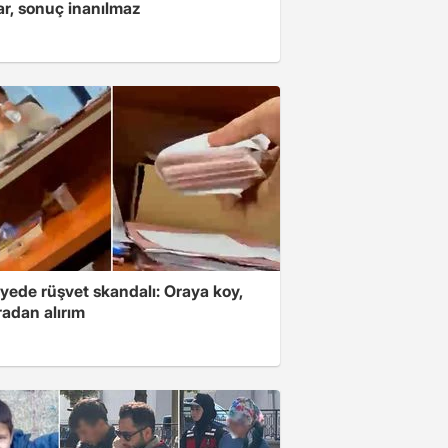
ar, sonuç inanılmaz
yede rüşvet skandalı: Oraya koy,
radan alırım