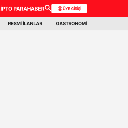
İPTO PARA
HABER
ÜYE GİRİŞİ
RESMİ İLANLAR
GASTRONOMİ