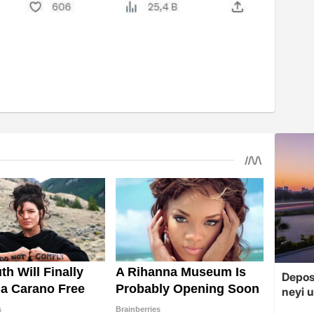
Depos
neyi u