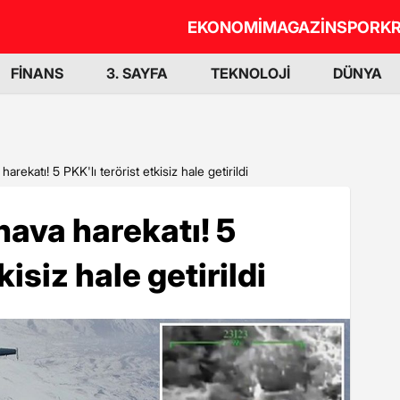
EKONOMİ
MAGAZİN
SPOR
KR
FİNANS
3. SAYFA
TEKNOLOJİ
DÜNYA
arekatı! 5 PKK'lı terörist etkisiz hale getirildi
hava harekatı! 5
kisiz hale getirildi