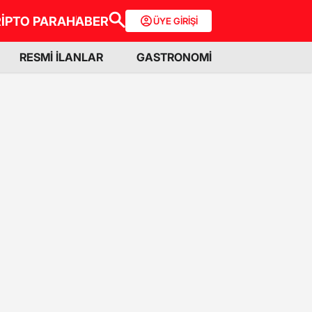
İPTO PARA
HABER
ÜYE GİRİŞİ
RESMİ İLANLAR
GASTRONOMİ