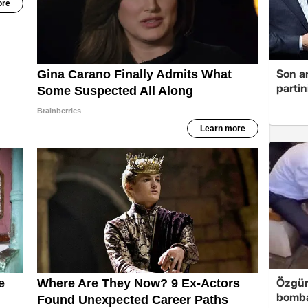
Son a
partin
Özgür
bomb