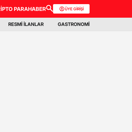
İPTO PARA
HABER
ÜYE GİRİŞİ
RESMİ İLANLAR
GASTRONOMİ