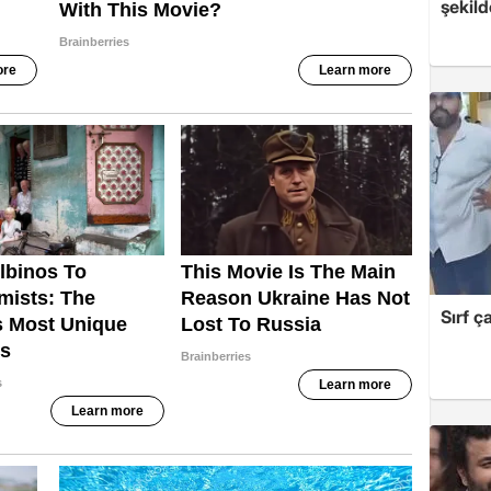
şekild
Sırf ç