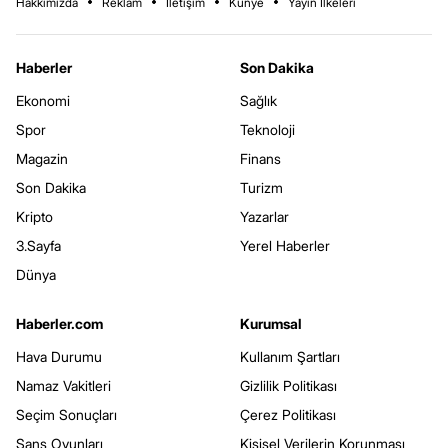
Hakkımızda
Reklam
İletişim
Künye
Yayın İlkeleri
Haberler
Son Dakika
Ekonomi
Sağlık
Spor
Teknoloji
Magazin
Finans
Son Dakika
Turizm
Kripto
Yazarlar
3.Sayfa
Yerel Haberler
Dünya
Haberler.com
Kurumsal
Hava Durumu
Kullanım Şartları
Namaz Vakitleri
Gizlilik Politikası
Seçim Sonuçları
Çerez Politikası
Şans Oyunları
Kişisel Verilerin Korunması